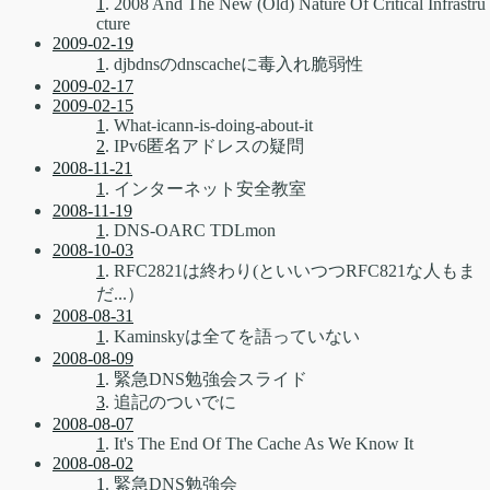
1
. 2008 And The New (Old) Nature Of Critical Infrastru
cture
2009-02-19
1
. djbdnsのdnscacheに毒入れ脆弱性
2009-02-17
2009-02-15
1
. What-icann-is-doing-about-it
2
. IPv6匿名アドレスの疑問
2008-11-21
1
. インターネット安全教室
2008-11-19
1
. DNS-OARC TDLmon
2008-10-03
1
. RFC2821は終わり(といいつつRFC821な人もま
だ...）
2008-08-31
1
. Kaminskyは全てを語っていない
2008-08-09
1
. 緊急DNS勉強会スライド
3
. 追記のついでに
2008-08-07
1
. It's The End Of The Cache As We Know It
2008-08-02
1
. 緊急DNS勉強会