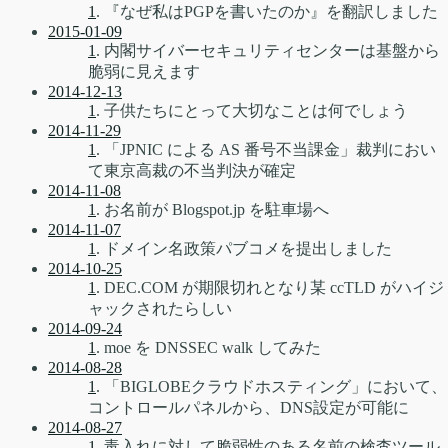
1
. 『なぜ私はPGPを書いたのか』を翻訳しました
2015-01-09
1
. 内閣サイバーセキュリティセンターは基盤から
脆弱に見えます
2014-12-13
1
. 子供たちにとって大切なことは何でしょう
2014-11-29
1
. 「JPNIC による AS 番号不当課金」裁判におい
て東京高裁の不当判決が確定
2014-11-08
1
. お名前が Blogspot.jp を駐車場へ
2014-11-07
1
. ドメイン名政策パブコメを提出しました
2014-10-25
1
. DEC.COM が期限切れとなり某 ccTLD がハイジ
ャックされたらしい
2014-09-24
1
. moe を DNSSEC walk してみた
2014-08-28
1
. 「BIGLOBEクラウドホスティング」において、
コントロールパネルから、DNS設定が可能に
2014-08-27
1
. 毒入れに対して脆弱性のある名前の検査ツール