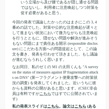
いう立場から及び腰であるが隠し通せる問題
ではないし、利用者に注意喚起しつつ対策を
促す必要があると思う。
今回の発表で議論したかったのはまさにこの 3, 4
番めの話でした。対策や公的な注意喚起が遅々と
して進まない状況において微力ながらも注意喚起
を行うとともに、隠せない問題や解決が進みそう
もない問題にまで責任ある開示 (responsible disclos
ure) にこだわる方面への問題提起として、この論
文を書き、発表を行わせて頂きました。もし議論
が進むならうれしく思います。
なお同日、私のゼミの M1 の太田くんも "A survey
on the status of measures against IP fragmentation attack
s on DNS" (第一フラグメント便乗攻撃への対策状
況の調査) を発表してくれました。近いうちに彼
からも資料の公開があると思います。(CSEC非会
員は有料ですが
こちら
ではすでに公開されていま
す)
私の発表スライドは
こちら
。論文は
こちら
(ある