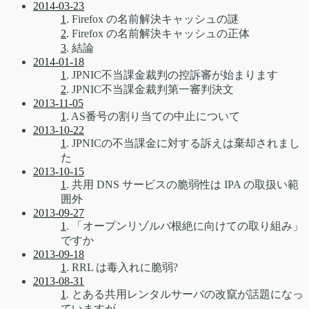
2014-03-23
1
. Firefox の名前解決キャッシュの謎
2
. Firefox の名前解決キャッシュの正体
3
. 結論
2014-01-18
1
. JPNIC不当課金裁判の控訴審が始まります
2
. JPNIC不当課金裁判第一審判決文
2013-11-05
1
. AS番号の割り当ての中止について
2013-10-22
1
. JPNICの不当課金に対する訴えは棄却されまし
た
2013-10-15
1
. 共用 DNS サービスの脆弱性は IPA の取扱い範
囲外
2013-09-27
1
. 「オープンリゾルバ根絶に向けての取り組み」
ですか
2013-09-18
1
. RRL は毒入れに脆弱?
2013-08-31
1
. とある共用レンタルサーバの改竄が話題になっ
ていますが、、、