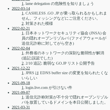
1
. lame delegation の危険性を知りましょう
2022-03-14
1
. CASHLESS .GO .JP が乗っ取られるかもしれま
せん。フィッシングなどにご注意ください。
2
. 対策された模様
2022-02-21
1
. 日本ネットワークセキュリティ協会 (JNSA) 会
員の隠れオープンリゾルバ (ファイアウォールが
送信元詐称に対してがら空き)
2022-02-04
1
. 外務省のネットワークの深刻な脆弱性が解消
(追記:誤認でした)
2
. 2/10 追記: 脆弱な GO.JP リスト公開予告
2021-12-22
1
. JPRS は EDNS buffer size の変更を知られたくな
いらしい
2021-09-18
1
. login.live.com が引けない件
2021-09-07
1
. 送信元詐称対策が不十分で隠れオープンリゾル
バを放置しているドメインを本日公開しました。
2021-03-31