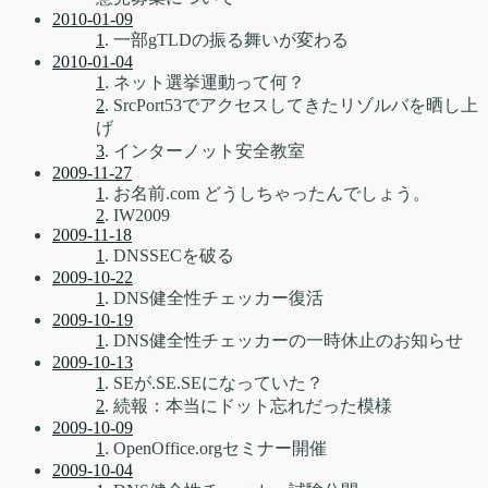
2010-01-09
1
. 一部gTLDの振る舞いが変わる
2010-01-04
1
. ネット選挙運動って何？
2
. SrcPort53でアクセスしてきたリゾルバを晒し上
げ
3
. インターノット安全教室
2009-11-27
1
. お名前.com どうしちゃったんでしょう。
2
. IW2009
2009-11-18
1
. DNSSECを破る
2009-10-22
1
. DNS健全性チェッカー復活
2009-10-19
1
. DNS健全性チェッカーの一時休止のお知らせ
2009-10-13
1
. SEが.SE.SEになっていた？
2
. 続報：本当にドット忘れだった模様
2009-10-09
1
. OpenOffice.orgセミナー開催
2009-10-04