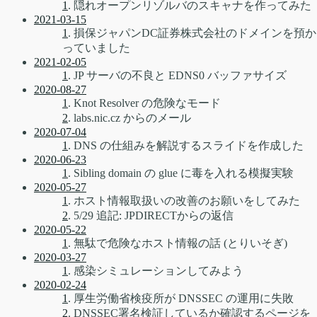
1
. 隠れオープンリゾルバのスキャナを作ってみた
2021-03-15
1
. 損保ジャパンDC証券株式会社のドメインを預か
っていました
2021-02-05
1
. JP サーバの不良と EDNS0 バッファサイズ
2020-08-27
1
. Knot Resolver の危険なモード
2
. labs.nic.cz からのメール
2020-07-04
1
. DNS の仕組みを解説するスライドを作成した
2020-06-23
1
. Sibling domain の glue に毒を入れる模擬実験
2020-05-27
1
. ホスト情報取扱いの改善のお願いをしてみた
2
. 5/29 追記: JPDIRECTからの返信
2020-05-22
1
. 無駄で危険なホスト情報の話 (とりいそぎ)
2020-03-27
1
. 感染シミュレーションしてみよう
2020-02-24
1
. 厚生労働省検疫所が DNSSEC の運用に失敗
2
. DNSSEC署名検証しているか確認するページを