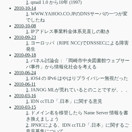
1
. qmail 1.0 から10年 (1997)
2010-10-14
1
. WWW.YAHOO.CO.JPのDNSサーバの一つが変
でしたね
2010-10-08
1
. IPアドレス事業料金体系見直しの動き
2010-09-23
1
. ヨーロッパ（RIPE NCC)でDNSSECによる障害
発生
2010-09-18
1
. パネル討論会：「岡崎市中央図書館ウェブサー
バ事件」から情報化社会を考える
2010-06-24
1
. iOS4 の IPv6 はやはりプライバシー無視だった
2010-06-11
1
. JANOG MLが荒れているとのことですが、、、
2010-03-16
1
. IDN ccTLD「.日本」に関する意見
2010-03-15
1
. ドメイン名を移管したら Name Server 情報を書
き換えましょう
2
. JPNICによる、IDN ccTLD「.日本」に関するご
意見募集について