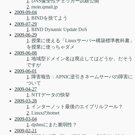
1
. DNS健全性チェッカー試験公開
2
. moin.qmail.jp
2009-09-04
1
. BINDを捨てよう
2009-07-29
1
. BIND Dynamic Update DoS
2009-06-29
1
. 授業に使える「Linuxサーバー構築標準教科書」
を授業に使っちゃダメ
2009-06-08
1
. 地域型ドメイン名は廃止してはどうか、だそう
ですが
2009-06-01
1
. 障害報告：APNIC逆引きネームサーバの障害に
ついて
2009-04-27
1
. NTTデータの快挙
2009-03-28
1
. インターノット最後のエイプリルフール？
2
. Linuxのbotnet
2009-03-04
1
. djsbnsにまた脆弱性？
2009-02-21