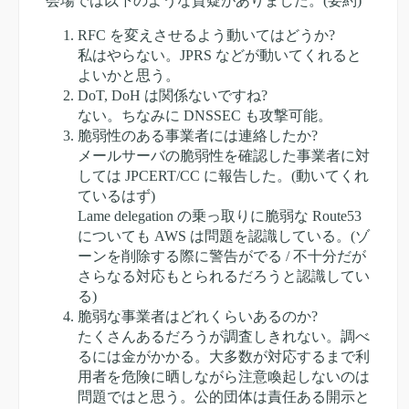
会場では以下のような質疑がありました。(要約)
RFC を変えさせるよう動いてはどうか?
私はやらない。JPRS などが動いてくれると
よいかと思う。
DoT, DoH は関係ないですね?
ない。ちなみに DNSSEC も攻撃可能。
脆弱性のある事業者には連絡したか?
メールサーバの脆弱性を確認した事業者に対
しては JPCERT/CC に報告した。(動いてくれ
ているはず)
Lame delegation の乗っ取りに脆弱な Route53
についても AWS は問題を認識している。(ゾ
ーンを削除する際に警告がでる / 不十分だが
さらなる対応もとられるだろうと認識してい
る)
脆弱な事業者はどれくらいあるのか?
たくさんあるだろうが調査しきれない。調べ
るには金がかかる。大多数が対応するまで利
用者を危険に晒しながら注意喚起しないのは
問題ではと思う。公的団体は責任ある開示と