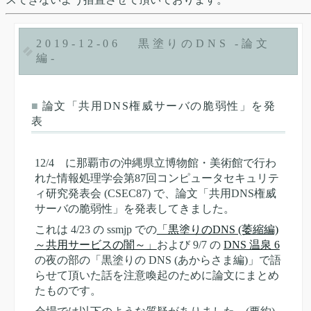
2019-12-06
黒塗りのDNS -論文
編-
■
論文「共用DNS権威サーバの脆弱性」を発
表
12/4 に那覇市の沖縄県立博物館・美術館で行わ
れた情報処理学会第87回コンピュータセキュリテ
ィ研究発表会 (CSEC87) で、論文「共用DNS権威
サーバの脆弱性」を発表してきました。
これは 4/23 の ssmjp での
「黒塗りのDNS (萎縮編)
～共用サービスの闇～」
および 9/7 の
DNS 温泉 6
の夜の部の「黒塗りの DNS (あからさま編)」で語
らせて頂いた話を注意喚起のために論文にまとめ
たものです。