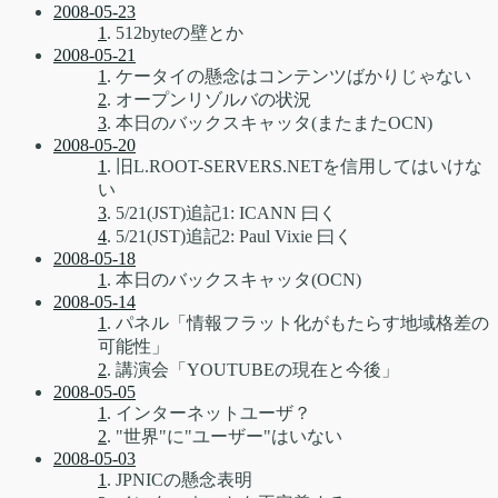
2008-05-23
1
. 512byteの壁とか
2008-05-21
1
. ケータイの懸念はコンテンツばかりじゃない
2
. オープンリゾルバの状況
3
. 本日のバックスキャッタ(またまたOCN)
2008-05-20
1
. 旧L.ROOT-SERVERS.NETを信用してはいけな
い
3
. 5/21(JST)追記1: ICANN 曰く
4
. 5/21(JST)追記2: Paul Vixie 曰く
2008-05-18
1
. 本日のバックスキャッタ(OCN)
2008-05-14
1
. パネル「情報フラット化がもたらす地域格差の
可能性」
2
. 講演会「YOUTUBEの現在と今後」
2008-05-05
1
. インターネットユーザ？
2
. "世界"に"ユーザー"はいない
2008-05-03
1
. JPNICの懸念表明