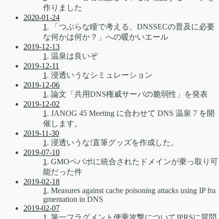
作りました
2020-01-24
1
. 「つぶらな瞳で考える、DNSSECの普及に必要
な何かは何か？」への暖かいエール
2019-12-13
1
. 温泉は良いぞ
2019-12-11
1
. 浸透いうなシミュレーション
2019-12-06
1
. 論文「共用DNS権威サーバの脆弱性」を発表
2019-12-02
1
. JANOG 45 Meeting に合わせて DNS 温泉 7 を開
催します。
2019-11-30
1
. 浸透いうな!直筆グッズを作成した。
2019-07-10
1
. GMOペパボに統合されたドメインが乗っ取り可
能だった件
2019-02-18
1
. Measures against cache poisoning attacks using IP fra
gmentation in DNS
2019-02-07
1
. 第一フラグメント便乗攻撃についてJPRSに質問