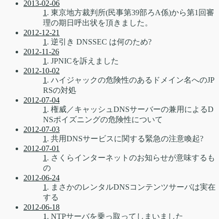
2013-02-06
1
. 東京地方裁判所(民事第39部ろA係)から第1回審
理の期日呼出状を頂きました。
2012-12-21
1
. 逆引き DNSSEC は何のため?
2012-11-26
1
. JPNICを訴えました
2012-10-02
1
. ハイジャックの危険性のあるドメイン名へのJP
RSの対処
2012-07-04
1
. 権威／キャッシュDNSサーバーの兼用によるD
NSポイズニングの危険性について
2012-07-03
1
. 共用DNSサービスに関する緊急の注意喚起?
2012-07-01
1
. さくらインターネットのお知らせが意味するも
の
2012-06-24
1
. まさかのレンタルDNSコンテンツサーバは実在
する
2012-06-18
1
. NTPサーバを乗っ取ってしまいました