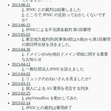
2013-08-21
1
. JPNIC との裁判は結審しました
2
. ところで JPNIC の定款っておかしくないです
か?
2013-06-15
1
. JPNICによる不当課金裁判 第1回審理
2013-05-03
1
. 東京地方裁判所(民事第4部はA係)から第1回審理
の期日呼出状を頂きました。
2013-04-30
1
. ドメイン@nifty他社ドメイン登録に関する重要
なお知らせ
2013-04-12
1
. 一般社団法人JPNICを訴えました
2013-04-02
1
. リュックのおねいさんを見ましたか?
2013-03-15
1
. 個人による AS 運用を否定する判決
2013-02-25
1
. phpVirtualBox を動かしてみた
2013-02-14
1
. JPNICとの裁判は審理終了