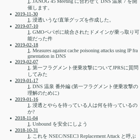
1
. JANOG 45 Meeting に合わせて DNS 温泉 7 を開
催します。
2019-11-30
1
. 浸透いうな!直筆グッズを作成した。
2019-07-10
1
. GMOペパボに統合されたドメインが乗っ取り可
能だった件
2019-02-18
1
. Measures against cache poisoning attacks using IP fra
gmentation in DNS
2019-02-07
1
. 第一フラグメント便乗攻撃についてJPRSに質問
してみた
2019-01-17
1
. DNS 温泉 番外編 (第一フラグメント便乗攻撃の
理解のために)
2019-01-16
1
. 浸透とやらを待っている人は何を待っているの
か?
2018-11-04
1
. Unbound を安全にしよう
2018-10-31
1
. これを NSEC/NSEC3 Replacement Attack と呼ぶ