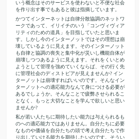
いう概念はそのサービスを使わないと不便な社会
を作り出す事でもあると彼は指摘しています。
かつてインターネットは自律分散協調のネットワ
ークであって、イリイチのいう「コンヴィヴィア
リティのための道具」を目指していたと思いま
す。しかし今のインターノットではその理想は崩
壊しているように見えます。そのインターノット
も自律と協調の喪失と集中化が災いし機能自体が
崩壊しつつあるように見えます。それをくいとめ
ようとして管理を強めていくならば、その行く先
に管理社会のディストピアが見えませんか? イン
ターノットは崩壊すればいいのです。そんなイン
ターノットへの適応能力なんて身につける必要が
あるでしょうか。そんなことで疲弊させられるこ
となく、もっと大切なことを学んで欲しいと思い
ませんか?
私が若い人たちに期待したい能力は与えられるも
のへの適応能力ではありません。自分たちに必要
なものや価値を自分たちの頭で考え自分たちで作
り出していける能力を期待したいのです。そうい