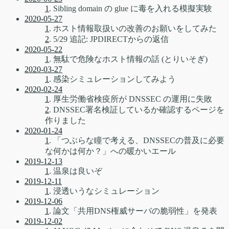
1
. Sibling domain の glue に毒を入れる模擬実験
2020-05-27
1
. ホスト情報取扱いの改善のお願いをしてみた
2
. 5/29 追記: JPDIRECTからの返信
2020-05-22
1
. 無駄で危険なホスト情報の話 (とりいそぎ)
2020-03-27
1
. 感染シミュレーションしてみよう
2020-02-24
1
. 厚生労働省検疫所が DNSSEC の運用に失敗
2
. DNSSEC署名検証しているか確認するページを
作りました
2020-01-24
1
. 「つぶらな瞳で考える、DNSSECの普及に必要
な何かは何か？」への暖かいエール
2019-12-13
1
. 温泉は良いぞ
2019-12-11
1
. 浸透いうなシミュレーション
2019-12-06
1
. 論文「共用DNS権威サーバの脆弱性」を発表
2019-12-02