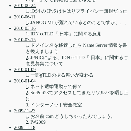
2010-06-24
1
. iOS4 の IPv6 はやはりプライバシー無視だった
2010-06-11
1
. JANOG MLが荒れているとのことですが、、、
2010-03-16
1
. IDN ccTLD「.日本」に関する意見
2010-03-15
1
. ドメイン名を移管したら Name Server 情報を書
き換えましょう
2
. JPNICによる、IDN ccTLD「.日本」に関するご
意見募集について
2010-01-09
1
. 一部gTLDの振る舞いが変わる
2010-01-04
1
. ネット選挙運動って何？
2
. SrcPort53でアクセスしてきたリゾルバを晒し上
げ
3
. インターノット安全教室
2009-11-27
1
. お名前.com どうしちゃったんでしょう。
2
. IW2009
2009-11-18