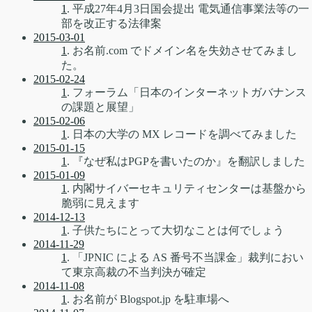
1
. 平成27年4月3日国会提出 電気通信事業法等の一
部を改正する法律案
2015-03-01
1
. お名前.com でドメイン名を失効させてみまし
た。
2015-02-24
1
. フォーラム「日本のインターネットガバナンス
の課題と展望」
2015-02-06
1
. 日本の大学の MX レコードを調べてみました
2015-01-15
1
. 『なぜ私はPGPを書いたのか』を翻訳しました
2015-01-09
1
. 内閣サイバーセキュリティセンターは基盤から
脆弱に見えます
2014-12-13
1
. 子供たちにとって大切なことは何でしょう
2014-11-29
1
. 「JPNIC による AS 番号不当課金」裁判におい
て東京高裁の不当判決が確定
2014-11-08
1
. お名前が Blogspot.jp を駐車場へ