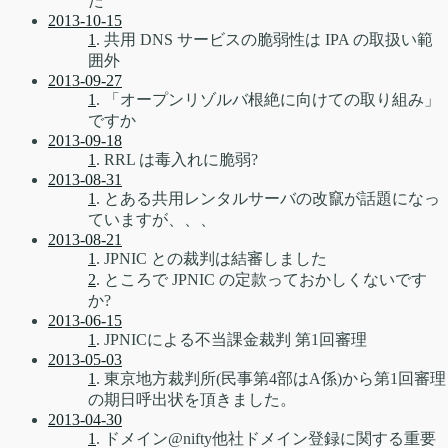
た
2013-10-15
1
. 共用 DNS サービスの脆弱性は IPA の取扱い範
囲外
2013-09-27
1
. 「オープンリゾルバ根絶に向けての取り組み」
ですか
2013-09-18
1
. RRL は毒入れに脆弱?
2013-08-31
1
. とある共用レンタルサーバの改竄が話題になっ
ていますが、、、
2013-08-21
1
. JPNIC との裁判は結審しました
2
. ところで JPNIC の定款っておかしくないです
か?
2013-06-15
1
. JPNICによる不当課金裁判 第1回審理
2013-05-03
1
. 東京地方裁判所(民事第4部はA係)から第1回審理
の期日呼出状を頂きました。
2013-04-30
1
. ドメイン@nifty他社ドメイン登録に関する重要