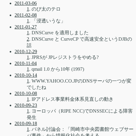
2011-03-06
1
. のび太のテロ
2011-02-08
1
. 「浸透いうな」
2011-01-27
1
. DNSCurve を適用しました
2
. DNSCurve と CurveCP で高速安全というDJBの
話
2010-12-29
1
. JPRSが JPレジストラをやめる?
2010-11-04
1
. qmail 1.0 から10年 (1997)
2010-10-14
1
. WWW.YAHOO.CO.JPのDNSサーバの一つが変
でしたね
2010-10-08
1
. IPアドレス事業料金体系見直しの動き
2010-09-23
1
. ヨーロッパ（RIPE NCC)でDNSSECによる障害
発生
2010-09-18
1
. パネル討論会：「岡崎市中央図書館ウェブサー
バ事件」から情報化社会を考える