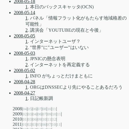
2008-05-18
1
. 本日のバックスキャッタ(OCN)
2008-05-14
1
. パネル「情報フラット化がもたらす地域格差の
可能性」
2
. 講演会「YOUTUBEの現在と今後」
2008-05-05
1
. インターネットユーザ？
2
. "世界"に"ユーザー"はいない
2008-05-03
1
. JPNICの懸念表明
2
. インターネットを再定義する
2008-05-02
1
. INFO がちょっとだけまともに
2008-04-28
1
. ORGはDNSSECより先にやることあるだろう
2008-04-27
1
. 日記帳新調
2008|
|
|
|
|
|
|
|
04
05
06
07
08
10
11
2009|
|
|
|
|
|
|
|
|
02
03
04
06
07
09
10
11
2010|
|
|
|
|
|
|
|
01
03
06
09
10
11
12
2011|
|
|
|
|
|
|
|
|
01
02
03
05
06
07
10
11