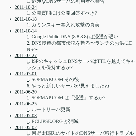
1
. 危険なDNSサーバの利用者へ警告
2011-10-24
1
. 公開質問には公開回答すべき?
2011-10-18
1
. カミンスキー毒入れ攻撃の真実
2011-10-14
1
. Google Public DNS (8.8.8.8) は浸透が遅い
2
. DNS浸透の都市伝説を斬る〜ランチのお供にD
NS〜
2011-07-27
1
. ISPのキャッシュDNSサーバはTTLを越えてキャ
ッシュを保持するか?
2011-07-01
1
. SOFMAP.COM その後
6
. やっと新しいサーバが見えましたね
2011-06-30
1
. SOFMAP.COM は「浸透」するか?
2011-06-25
1
. ルートサーバ更新
2011-05-08
1
. ECLIPSE.ORG が消滅
2011-05-02
1
. 河野太郎氏のサイトのDNSサーバ移行トラブル