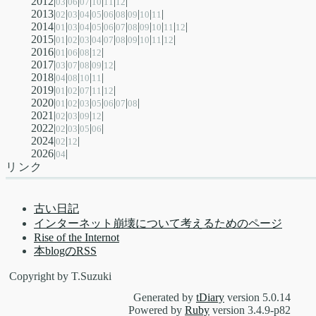
2012|
|
|
|
|
|
|
03
06
07
10
11
12
2013|
|
|
|
|
|
|
|
|
|
02
03
04
05
06
08
09
10
11
2014|
|
|
|
|
|
|
|
|
|
|
|
01
03
04
05
06
07
08
09
10
11
12
2015|
|
|
|
|
|
|
|
|
|
|
01
02
03
04
07
08
09
10
11
12
2016|
|
|
|
|
01
06
08
12
2017|
|
|
|
|
|
03
07
08
09
12
2018|
|
|
|
|
04
08
10
11
2019|
|
|
|
|
|
01
02
07
11
12
2020|
|
|
|
|
|
|
|
01
02
03
05
06
07
08
2021|
|
|
|
|
02
03
09
12
2022|
|
|
|
|
02
03
05
06
2024|
|
|
02
12
2026|
|
04
リンク
古い日記
インターネット崩壊について考えるためのページ
Rise of the Internot
本blogのRSS
Copyright by T.Suzuki
Generated by
tDiary
version 5.0.14
Powered by
Ruby
version 3.4.9-p82