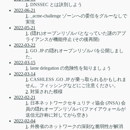
1
. DNSSEC とは訣別しよう
2022-06-21
1
. _acme-challenge ゾーンへの委任をグルーなしで
実現
2022-05-21
1
. (隠れ)オープンリゾルバとなっていた謎のアプ
ライアンスが機能停止 (その後再開)
2022-03-22
1
. GO .JP の隠れオープンリゾルバを公開しまし
た。
2022-03-15
1
. lame delegation の危険性を知りましょう
2022-03-14
1
. CASHLESS .GO .JP が乗っ取られるかもしれま
せん。フィッシングなどにご注意ください。
2
. 対策された模様
2022-02-21
1
. 日本ネットワークセキュリティ協会 (JNSA) 会
員の隠れオープンリゾルバ (ファイアウォールが
送信元詐称に対してがら空き)
2022-02-04
1
. 外務省のネットワークの深刻な脆弱性が解消