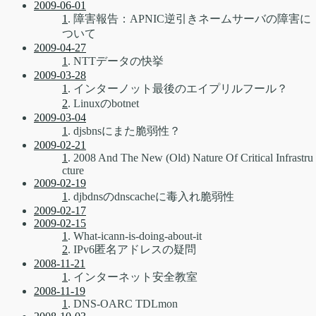
2009-06-01
1
. 障害報告：APNIC逆引きネームサーバの障害に
ついて
2009-04-27
1
. NTTデータの快挙
2009-03-28
1
. インターノット最後のエイプリルフール？
2
. Linuxのbotnet
2009-03-04
1
. djsbnsにまた脆弱性？
2009-02-21
1
. 2008 And The New (Old) Nature Of Critical Infrastru
cture
2009-02-19
1
. djbdnsのdnscacheに毒入れ脆弱性
2009-02-17
2009-02-15
1
. What-icann-is-doing-about-it
2
. IPv6匿名アドレスの疑問
2008-11-21
1
. インターネット安全教室
2008-11-19
1
. DNS-OARC TDLmon