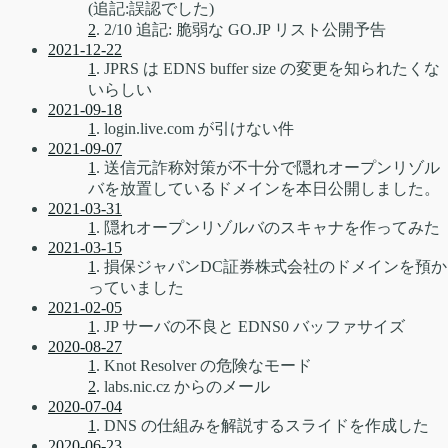
(追記:誤認でした)
2
. 2/10 追記: 脆弱な GO.JP リスト公開予告
2021-12-22
1
. JPRS は EDNS buffer size の変更を知られたくな
いらしい
2021-09-18
1
. login.live.com が引けない件
2021-09-07
1
. 送信元詐称対策が不十分で隠れオープンリゾル
バを放置しているドメインを本日公開しました。
2021-03-31
1
. 隠れオープンリゾルバのスキャナを作ってみた
2021-03-15
1
. 損保ジャパンDC証券株式会社のドメインを預か
っていました
2021-02-05
1
. JP サーバの不良と EDNS0 バッファサイズ
2020-08-27
1
. Knot Resolver の危険なモード
2
. labs.nic.cz からのメール
2020-07-04
1
. DNS の仕組みを解説するスライドを作成した
2020-06-23