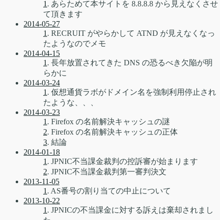
1
. あらためて本サイトを 8.8.8.8 から見えなくさせ
て頂きます
2014-05-27
1
. RECRUIT がやらかして ATND が見えなくなっ
たようなのでメモ
2014-04-15
1
. 長年放置されてきた DNS の恐るべき欠陥が明
らかに
2014-03-24
1
. 仮想通貨ラボがドメイン名を強制利用停止され
たような、、、
2014-03-23
1
. Firefox の名前解決キャッシュの謎
2
. Firefox の名前解決キャッシュの正体
3
. 結論
2014-01-18
1
. JPNIC不当課金裁判の控訴審が始まります
2
. JPNIC不当課金裁判第一審判決文
2013-11-05
1
. AS番号の割り当ての中止について
2013-10-22
1
. JPNICの不当課金に対する訴えは棄却されまし