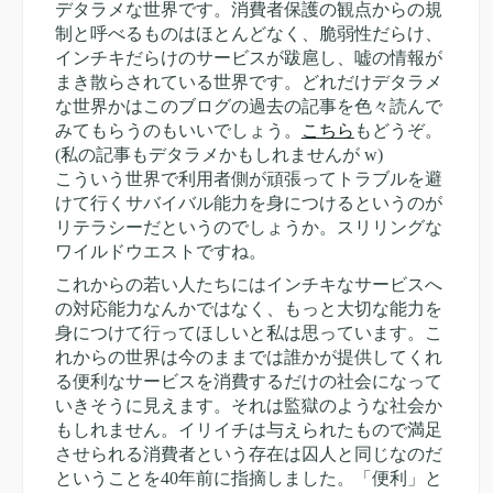
デタラメな世界です。消費者保護の観点からの規
制と呼べるものはほとんどなく、脆弱性だらけ、
インチキだらけのサービスが跋扈し、嘘の情報が
まき散らされている世界です。どれだけデタラメ
な世界かはこのブログの過去の記事を色々読んで
みてもらうのもいいでしょう。
こちら
もどうぞ。
(私の記事もデタラメかもしれませんが w)
こういう世界で利用者側が頑張ってトラブルを避
けて行くサバイバル能力を身につけるというのが
リテラシーだというのでしょうか。スリリングな
ワイルドウエストですね。
これからの若い人たちにはインチキなサービスへ
の対応能力なんかではなく、もっと大切な能力を
身につけて行ってほしいと私は思っています。こ
れからの世界は今のままでは誰かが提供してくれ
る便利なサービスを消費するだけの社会になって
いきそうに見えます。それは監獄のような社会か
もしれません。イリイチは与えられたもので満足
させられる消費者という存在は囚人と同じなのだ
ということを40年前に指摘しました。「便利」と