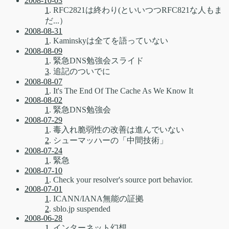
2008-10-03
1
. RFC2821は終わり(といいつつRFC821な人もま
だ...）
2008-08-31
1
. Kaminskyは全てを語っていない
2008-08-09
1
. 緊急DNS勉強会スライド
3
. 追記のついでに
2008-08-07
1
. It's The End Of The Cache As We Know It
2008-08-02
1
. 緊急DNS勉強会
2008-07-29
1
. 毒入れ脆弱性の改善は進んでいない
2
. シューマッハーの「中間技術」
2008-07-24
1
. 緊急
2008-07-10
1
. Check your resolver's source port behavior.
2008-07-01
1
. ICANN/IANA無能の証拠
2
. sblo.jp suspended
2008-06-28
1
. インターネット幻想