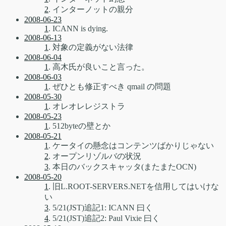
2
. インターノットの親分
2008-06-23
1
. ICANN is dying.
2008-06-13
1
. 対象の定義がない法律
2008-06-04
1
. 高木氏が良いこと言った。
2008-06-03
1
. ぜひとも修正すべき qmail の問題
2008-05-30
1
. オレオレレジストラ
2008-05-23
1
. 512byteの壁とか
2008-05-21
1
. ケータイの懸念はコンテンツばかりじゃない
2
. オープンリゾルバの状況
3
. 本日のバックスキャッタ(またまたOCN)
2008-05-20
1
. 旧L.ROOT-SERVERS.NETを信用してはいけな
い
3
. 5/21(JST)追記1: ICANN 曰く
4
. 5/21(JST)追記2: Paul Vixie 曰く