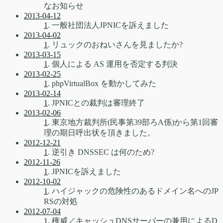
なお知らせ
2013-04-12
1
. 一般社団法人JPNICを訴えました
2013-04-02
1
. リュックのおねいさんを見ましたか?
2013-03-15
1
. 個人による AS 運用を否定する判決
2013-02-25
1
. phpVirtualBox を動かしてみた
2013-02-14
1
. JPNICとの裁判は審理終了
2013-02-06
1
. 東京地方裁判所(民事第39部ろA係)から第1回審
理の期日呼出状を頂きました。
2012-12-21
1
. 逆引き DNSSEC は何のため?
2012-11-26
1
. JPNICを訴えました
2012-10-02
1
. ハイジャックの危険性のあるドメイン名へのJP
RSの対処
2012-07-04
1
. 権威／キャッシュDNSサーバーの兼用によるD