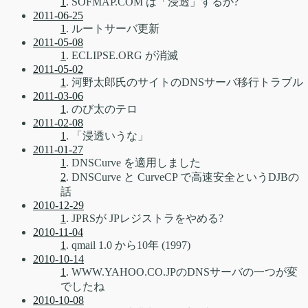
1
. SOFMAP.COM は「浸透」するか?
2011-06-25
1
. ルートサーバ更新
2011-05-08
1
. ECLIPSE.ORG が消滅
2011-05-02
1
. 河野太郎氏のサイトのDNSサーバ移行トラブル
2011-03-06
1
. のび太のテロ
2011-02-08
1
. 「浸透いうな」
2011-01-27
1
. DNSCurve を適用しました
2
. DNSCurve と CurveCP で高速安全というDJBの
話
2010-12-29
1
. JPRSが JPレジストラをやめる?
2010-11-04
1
. qmail 1.0 から10年 (1997)
2010-10-14
1
. WWW.YAHOO.CO.JPのDNSサーバの一つが変
でしたね
2010-10-08