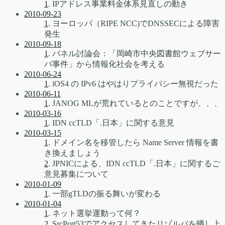
1
. IPアドレス事業料金体系見直しの動き
2010-09-23
1
. ヨーロッパ（RIPE NCC)でDNSSECによる障害
発生
2010-09-18
1
. パネル討論会：「岡崎市中央図書館ウェブサー
バ事件」から情報化社会を考える
2010-06-24
1
. iOS4 の IPv6 はやはりプライバシー無視だった
2010-06-11
1
. JANOG MLが荒れているとのことですが、、、
2010-03-16
1
. IDN ccTLD「.日本」に関する意見
2010-03-15
1
. ドメイン名を移管したら Name Server 情報を書
き換えましょう
2
. JPNICによる、IDN ccTLD「.日本」に関するご
意見募集について
2010-01-09
1
. 一部gTLDの振る舞いが変わる
2010-01-04
1
. ネット選挙運動って何？
2
. SrcPort53でアクセスしてきたリゾルバを晒し上