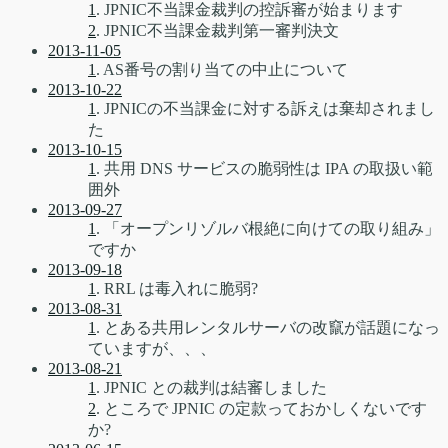
1
. JPNIC不当課金裁判の控訴審が始まります
2
. JPNIC不当課金裁判第一審判決文
2013-11-05
1
. AS番号の割り当ての中止について
2013-10-22
1
. JPNICの不当課金に対する訴えは棄却されまし
た
2013-10-15
1
. 共用 DNS サービスの脆弱性は IPA の取扱い範
囲外
2013-09-27
1
. 「オープンリゾルバ根絶に向けての取り組み」
ですか
2013-09-18
1
. RRL は毒入れに脆弱?
2013-08-31
1
. とある共用レンタルサーバの改竄が話題になっ
ていますが、、、
2013-08-21
1
. JPNIC との裁判は結審しました
2
. ところで JPNIC の定款っておかしくないです
か?