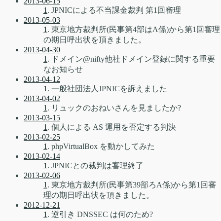
2013-06-15
1
. JPNICによる不当課金裁判 第1回審理
2013-05-03
1
. 東京地方裁判所(民事第4部はA係)から第1回審理
の期日呼出状を頂きました。
2013-04-30
1
. ドメイン@nifty他社ドメイン登録に関する重要
なお知らせ
2013-04-12
1
. 一般社団法人JPNICを訴えました
2013-04-02
1
. リュックのおねいさんを見ましたか?
2013-03-15
1
. 個人による AS 運用を否定する判決
2013-02-25
1
. phpVirtualBox を動かしてみた
2013-02-14
1
. JPNICとの裁判は審理終了
2013-02-06
1
. 東京地方裁判所(民事第39部ろA係)から第1回審
理の期日呼出状を頂きました。
2012-12-21
1
. 逆引き DNSSEC は何のため?