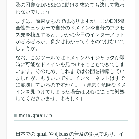
及の困難なDNSSECに助けを求めても決して救わ
れないでしょう。
まずは、簡易なものではありますが、このDNS健
全性チェッカーで自分のドメインや自分のアクセ
ス先を検査すると、いかに今日のインターノット
がぼろぼろか、多少はわかってくるのではないで
しょうか。
なお、このツールでは
ドメインハイジャック
が即
時に可能なドメインを見つけることもできてしま
います。そのため、これまでは公開を躊躇してい
ましたが、もういいです。インターネットはすで
に崩壊しているのですから。 （運悪く危険なドメ
インを見つけてしまった場合は良心に従って対処
してくださいませ、よろしく）
■
moin.qmail.jp
日本での qmail や djbdns の普及の拠点であり、イ