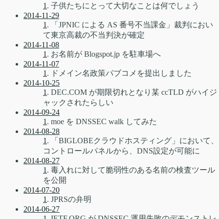
1
. 子供たちにとって大切なことは何でしょう
2014-11-29
1
. 「JPNIC による AS 番号不当課金」裁判におい
て東京高裁の不当判決が確定
2014-11-08
1
. お名前が Blogspot.jp を駐車場へ
2014-11-07
1
. ドメイン名政策パブコメを提出しました
2014-10-25
1
. DEC.COM が期限切れとなり某 ccTLD がハイジ
ャックされたらしい
2014-09-24
1
. moe を DNSSEC walk してみた
2014-08-28
1
. 「BIGLOBEクラウドホスティング」において、
コントロールパネルから、DNS設定が可能に
2014-08-27
1
. 毒入れに対して脆弱性のある名前の検査ツール
を公開
2014-07-20
1
. JPRSの弁明
2014-06-27
1
. IETF.ORG が DNSSEC 運用失敗のデモンストレ