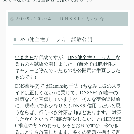
2009-10-04
DNSSECいうな
■
DNS健全性チェッカー試験公開
いまさら
な代物ですが、
DNS健全性チェッカー
な
るものを試験公開しました。(自分では脆弱性ス
キャナーと呼んでいたものを公開用に手直しした
ものです）
DNS業界(?)ではKaminsky手法（ちなみに彼のスラ
イドは正しくない) に乗じて、DNSSECが唯一の
対策などと宣伝していますが、そんな夢物語以前
に、現時点で多少なりともDNSを信用したいと思
うならば、行うべき対策は山ほどあります。 対策
したからといって問題が解決しないことはDNSSE
C推進の方々のおっしゃるとおりですが、今でき
ることすら放置したまま、多くの問題を抱えて普