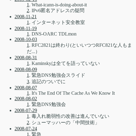
1
. What-icann-is-doing-about-it
2
. IPv6匿名アドレスの疑問
2008-11-21
1
. インターネット安全教室
2008-11-19
1
. DNS-OARC TDLmon
2008-10-03
1
. RFC2821は終わり(といいつつRFC821な人もま
だ...）
2008-08-31
1
. Kaminskyは全てを語っていない
2008-08-09
1
. 緊急DNS勉強会スライド
3
. 追記のついでに
2008-08-07
1
. It's The End Of The Cache As We Know It
2008-08-02
1
. 緊急DNS勉強会
2008-07-29
1
. 毒入れ脆弱性の改善は進んでいない
2
. シューマッハーの「中間技術」
2008-07-24
1
. 緊急