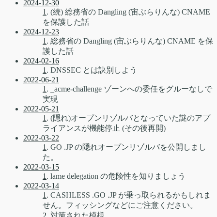
2024-12-30
1
. (続) 総務省の Dangling (宙ぶらりんな) CNAME
を保護した話
2024-12-23
1
. 総務省の Dangling (宙ぶらりんな) CNAME を保
護した話
2024-02-16
1
. DNSSEC とは訣別しよう
2022-06-21
1
. _acme-challenge ゾーンへの委任をグルーなしで
実現
2022-05-21
1
. (隠れ)オープンリゾルバとなっていた謎のアプ
ライアンスが機能停止 (その後再開)
2022-03-22
1
. GO .JP の隠れオープンリゾルバを公開しまし
た。
2022-03-15
1
. lame delegation の危険性を知りましょう
2022-03-14
1
. CASHLESS .GO .JP が乗っ取られるかもしれま
せん。フィッシングなどにご注意ください。
2
. 対策された模様