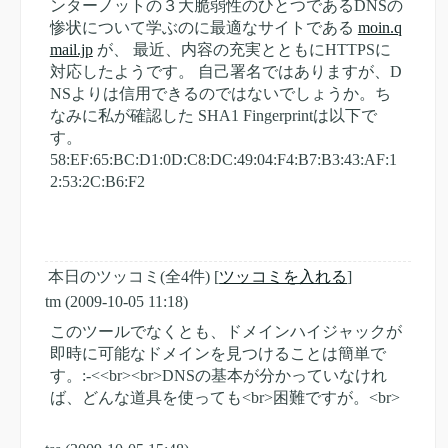
ンターノットの３大脆弱性のひとつであるDNSの
惨状について学ぶのに最適なサイトである
moin.q
mail.jp
が、 最近、内容の充実とともにHTTPSに
対応したようです。 自己署名ではありますが、D
NSよりは信用できるのではないでしょうか。ち
なみに私が確認した SHA1 Fingerprintは以下で
す。
58:EF:65:BC:D1:0D:C8:DC:49:04:F4:B7:B3:43:AF:1
2:53:2C:B6:F2
本日のツッコミ(全4件) [
ツッコミを入れる
]
tm
(2009-10-05 11:18)
このツールでなくとも、ドメインハイジャックが
即時に可能なドメインを見つけることは簡単で
す。:-<<br><br>DNSの基本が分かっていなけれ
ば、どんな道具を使っても<br>困難ですが。<br>