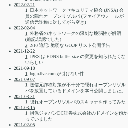
2022-02-21
1
. 日本ネットワークセキュリティ協会 (JNSA) 会
員の隠れオープンリゾルバ (ファイアウォールが
送信元詐称に対してがら空き)
2022-02-04
1
. 外務省のネットワークの深刻な脆弱性が解消
(追記:誤認でした)
2
. 2/10 追記: 脆弱な GO.JP リスト公開予告
2021-12-22
1
. JPRS は EDNS buffer size の変更を知られたくな
いらしい
2021-09-18
1
. login.live.com が引けない件
2021-09-07
1
. 送信元詐称対策が不十分で隠れオープンリゾル
バを放置しているドメインを本日公開しました。
2021-03-31
1
. 隠れオープンリゾルバのスキャナを作ってみた
2021-03-15
1
. 損保ジャパンDC証券株式会社のドメインを預か
っていました
2021-02-05