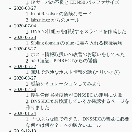
1
. JP サーバの不良と EDNS0 バッファサイズ
2020-08-27
1
. Knot Resolver の危険なモード
2
. labs.nic.cz からのメール
2020-07-04
1
. DNS の仕組みを解説するスライドを作成した
2020-06-23
1
. Sibling domain の glue に毒を入れる模擬実験
2020-05-27
1
. ホスト情報取扱いの改善のお願いをしてみた
2
. 5/29 追記: JPDIRECTからの返信
2020-05-22
1
. 無駄で危険なホスト情報の話 (とりいそぎ)
2020-03-27
1
. 感染シミュレーションしてみよう
2020-02-24
1
. 厚生労働省検疫所が DNSSEC の運用に失敗
2
. DNSSEC署名検証しているか確認するページを
作りました
2020-01-24
1
. 「つぶらな瞳で考える、DNSSECの普及に必要
な何かは何か？」への暖かいエール
2019-12-13