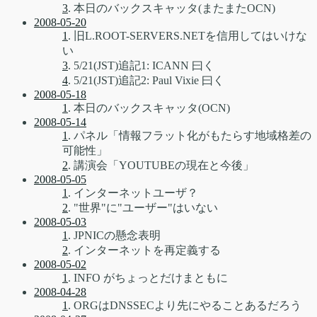
3
. 本日のバックスキャッタ(またまたOCN)
2008-05-20
1
. 旧L.ROOT-SERVERS.NETを信用してはいけな
い
3
. 5/21(JST)追記1: ICANN 曰く
4
. 5/21(JST)追記2: Paul Vixie 曰く
2008-05-18
1
. 本日のバックスキャッタ(OCN)
2008-05-14
1
. パネル「情報フラット化がもたらす地域格差の
可能性」
2
. 講演会「YOUTUBEの現在と今後」
2008-05-05
1
. インターネットユーザ？
2
. "世界"に"ユーザー"はいない
2008-05-03
1
. JPNICの懸念表明
2
. インターネットを再定義する
2008-05-02
1
. INFO がちょっとだけまともに
2008-04-28
1
. ORGはDNSSECより先にやることあるだろう