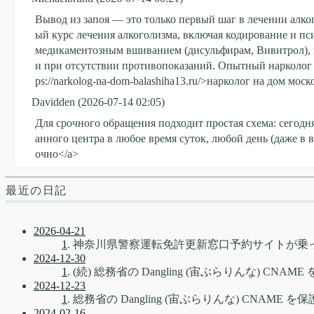
Вывод из запоя — это только первый шаг в лечении алко
ый курс лечения алкоголизма, включая кодирование и пс
медикаментозным вшиванием (дисульфирам, Вивитрол), г
и при отсутствии противопоказаний. Опытный нарколог об
ps://narkolog-na-dom-balashiha13.ru/>нарколог на дом мос
Davidden
(2026-07-14 02:05)
Для срочного обращения подходит простая схема: сегодн
анного центра в любое время суток, любой день (даже в в
очно</a>
最近の日記
2026-04-21
1
. 神奈川県警察運転免許更新窓口予約サイトが乗
2024-12-30
1
. (続) 総務省の Dangling (宙ぶらりんな) CNA
2024-12-23
1
. 総務省の Dangling (宙ぶらりんな) CNAME 
2024-02-16