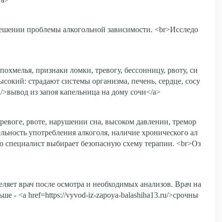
решении проблемы алкогольной зависимости. <br>Исследо
похмелья, признаки ломки, тревогу, бессонницу, рвоту, си
ысокий: страдают системы организма, печень, сердце, сосу
.ru/>вывод из запоя капельница на дому сочи</a>
ревоге, рвоте, нарушении сна, высоком давлении, тремор
ельность употребления алкоголя, наличие хронического ал
го специалист выбирает безопасную схему терапии. <br>Оз
яет врач после осмотра и необходимых анализов. Врач на
 - <a href=https://vyvod-iz-zapoya-balashiha13.ru/>срочны