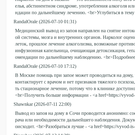
елья, абстинентном синдроме, употребления алкоголя ил
ндации по дальнейшему лечению. <br>Углубиться в тему - <
RandalOrale
(2026-07-10 01:31)
Медицинский вывод из запоя направлен на снятие интокс
ой системы, мозга и внутренних органов. Нарколог оцени
леток, прошлое лечение алкоголизма, возможные против
инфузионная капельница, очищающая детоксикация, гепа
омендации по дальнейшему наблюдению. <br>Подробнее - h
RandalOrale
(2026-07-10 17:12)
В Москве помощь при запое может проводиться на дому, 
контактирует с врачом и нет признаков тяжелого психоз
ть стационарное лечение, потому что в клинике доступн
<br>Получить больше информации - <a href=https://vyvod-
Shawnkar
(2026-07-11 22:00)
Вывод из запоя на дому в Сочи проводится анонимно: сос
рача или необходимости дальнейшего наблюдения. Докум
оисходит. <br>Разобраться лучше - <a href=https://vyvod-i