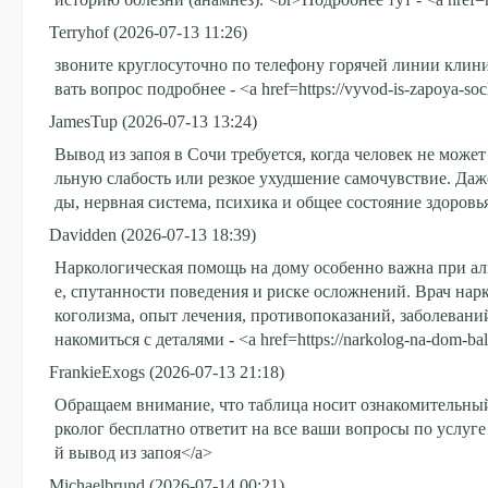
Terryhof
(2026-07-13 11:26)
звоните круглосуточно по телефону горячей линии клин
вать вопрос подробнее - <a href=https://vyvod-is-zapoya-s
JamesTup
(2026-07-13 13:24)
Вывод из запоя в Сочи требуется, когда человек не может
льную слабость или резкое ухудшение самочувствие. Даже
ды, нервная система, психика и общее состояние здоровья.
Davidden
(2026-07-13 18:39)
Наркологическая помощь на дому особенно важна при алк
е, спутанности поведения и риске осложнений. Врач нарк
коголизма, опыт лечения, противопоказаний, заболевани
накомиться с деталями - <a href=https://narkolog-na-dom-b
FrankieExogs
(2026-07-13 21:18)
Обращаем внимание, что таблица носит ознакомительный
рколог бесплатно ответит на все ваши вопросы по услуге в
й вывод из запоя</a>
Michaelbrund
(2026-07-14 00:21)