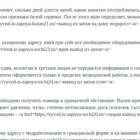
няет, сколько дней длится запой, какие напитки употреблялись,
ли признаки белой горячки. После этого врач определяет, можн
/vyvod-iz-zapoya-kazan21.ru/>вывод из запоя на дому недорого</a>
 указанному адресу, имея при себе все необходимое оборудовани
vivod-iz-zapoya-sochi23.ru/>врач вывод из запоя</a>
едям, коллегам и третьим лицам не передается информация о сос
енты оформляются только в пределах медицинской работы, а по
//vyvod-is-zapoya-sochi24.ru/>вывод из запоя сочи</a>
обходимо получить помощь в привычной обстановке. Вызов врача
вает давление, пульс, степень интоксикации, риск психозов, га
ю - <a href=https://vyvod-is-zapoya-sochi20.ru/>скорая вывод и
му адресу с медработниками в гражданской форме и на машине б
ttps://vyvod-is-zapoya-sochi23.ru/>помощь вывод из запоя в сочи<