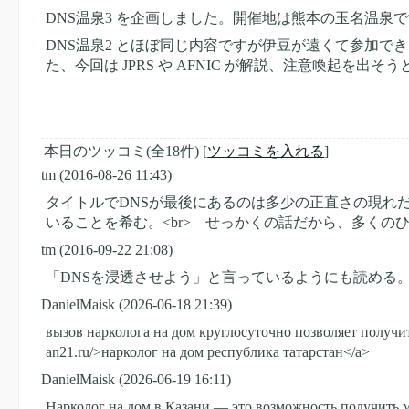
DNS温泉3 を企画しました。開催地は熊本の玉名温泉
DNS温泉2 とほぼ同じ内容ですが伊豆が遠くて参加
た、今回は JPRS や AFNIC が解説、注意喚起を出そ
本日のツッコミ(全18件) [
ツッコミを入れる
]
tm
(2016-08-26 11:43)
タイトルでDNSが最後にあるのは多少の正直さの現れだと
いることを希む。<br> せっかくの話だから、多くの
tm
(2016-09-22 21:08)
「DNSを浸透させよう」と言っているようにも読める
DanielMaisk
(2026-06-18 21:39)
вызов нарколога на дом круглосуточно позволяет получит
an21.ru/>нарколог на дом республика татарстан</a>
DanielMaisk
(2026-06-19 16:11)
Нарколог на дом в Казани — это возможность получить 