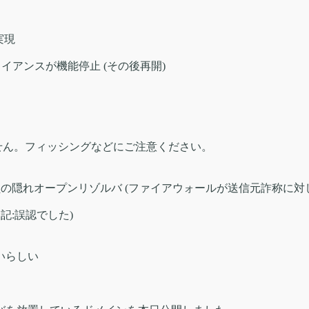
実現
ライアンスが機能停止 (その後再開)
。
もしれません。フィッシングなどにご注意ください。
 会員の隠れオープンリゾルバ (ファイアウォールが送信元詐称に対
記:誤認でした)
くないらしい