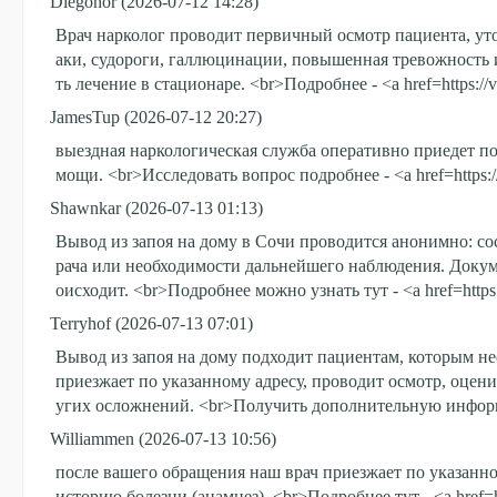
Diegohor
(2026-07-12 14:28)
Врач нарколог проводит первичный осмотр пациента, уточ
аки, судороги, галлюцинации, повышенная тревожность и
ть лечение в стационаре. <br>Подробнее - <a href=https:/
JamesTup
(2026-07-12 20:27)
выездная наркологическая служба оперативно приедет по
мощи. <br>Исследовать вопрос подробнее - <a href=https://
Shawnkar
(2026-07-13 01:13)
Вывод из запоя на дому в Сочи проводится анонимно: сос
рача или необходимости дальнейшего наблюдения. Докум
оисходит. <br>Подробнее можно узнать тут - <a href=https:
Terryhof
(2026-07-13 07:01)
Вывод из запоя на дому подходит пациентам, которым не
приезжает по указанному адресу, проводит осмотр, оцени
угих осложнений. <br>Получить дополнительную информаци
Williammen
(2026-07-13 10:56)
после вашего обращения наш врач приезжает по указанно
историю болезни (анамнез). <br>Подробнее тут - <a href=h