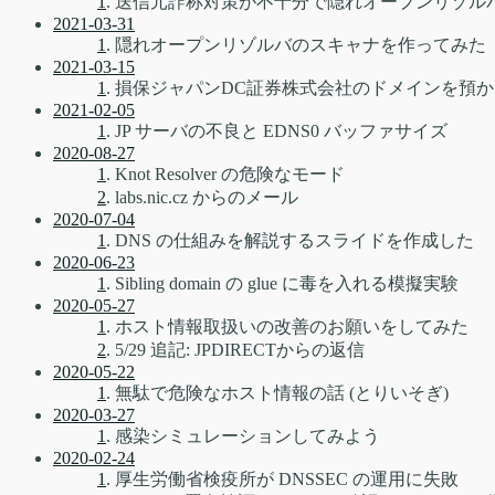
1
. 送信元詐称対策が不十分で隠れオープンリゾ
2021-03-31
1
. 隠れオープンリゾルバのスキャナを作ってみた
2021-03-15
1
. 損保ジャパンDC証券株式会社のドメインを預
2021-02-05
1
. JP サーバの不良と EDNS0 バッファサイズ
2020-08-27
1
. Knot Resolver の危険なモード
2
. labs.nic.cz からのメール
2020-07-04
1
. DNS の仕組みを解説するスライドを作成した
2020-06-23
1
. Sibling domain の glue に毒を入れる模擬実験
2020-05-27
1
. ホスト情報取扱いの改善のお願いをしてみた
2
. 5/29 追記: JPDIRECTからの返信
2020-05-22
1
. 無駄で危険なホスト情報の話 (とりいそぎ)
2020-03-27
1
. 感染シミュレーションしてみよう
2020-02-24
1
. 厚生労働省検疫所が DNSSEC の運用に失敗