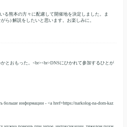
ている熊本の方々に配慮して開催地を決定しました。ま
手ながら) 解説をしたいと思います。お楽しみに。
とおもった。<br><br>DNSにひかれて参加するひとが
больше информации - <a href=https://narkolog-na-dom-kaz
ку нужна помощь при запое, интоксикации, тяжелом похм