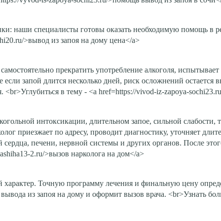
ики: наши специалисты готовы оказать необходимую помощь в 
ochi20.ru/>вывод из запоя на дому цена</a>
 самостоятельно прекратить употребление алкоголя, испытывает 
 если запой длится несколько дней, риск осложнений остается в
 <br>Углубиться в тему - <a href=https://vivod-iz-zapoya-sochi23
огольной интоксикации, длительном запое, сильной слабости, т
олог приезжает по адресу, проводит диагностику, уточняет длит
й сердца, печени, нервной системы и других органов. После это
alashiha13-2.ru/>вызов нарколога на дом</a>
 характер. Точную программу лечения и финальную цену определ
ывода из запоя на дому и оформит вызов врача. <br>Узнать больше