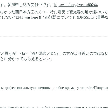
です。参加申し込み受付中です。
https://atnd.org/events/80244
できなかった西日本方面の方々、特に震災で観光客の足が遠のい
うとしない
"ENT was here !!!"
の話題についても (DNSSECは苦
思うが、<br>「酒と温泉とDNS」の方がより近いのではないか
ひとに分かってもらえるといい。
。
ь профессиональную помощь в любое время суток. <br>Получить 
медицинского специалиста без посещения клиники, когда челове