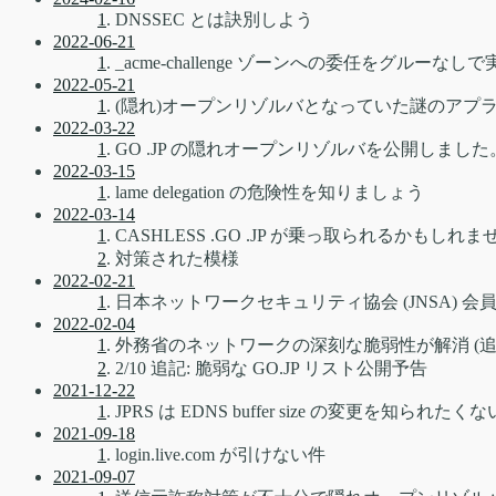
1
. DNSSEC とは訣別しよう
2022-06-21
1
. _acme-challenge ゾーンへの委任をグルーなしで
2022-05-21
1
. (隠れ)オープンリゾルバとなっていた謎のアプ
2022-03-22
1
. GO .JP の隠れオープンリゾルバを公開しました
2022-03-15
1
. lame delegation の危険性を知りましょう
2022-03-14
1
. CASHLESS .GO .JP が乗っ取られるか
2
. 対策された模様
2022-02-21
1
. 日本ネットワークセキュリティ協会 (JNSA)
2022-02-04
1
. 外務省のネットワークの深刻な脆弱性が解消 (追
2
. 2/10 追記: 脆弱な GO.JP リスト公開予告
2021-12-22
1
. JPRS は EDNS buffer size の変更を知られた
2021-09-18
1
. login.live.com が引けない件
2021-09-07