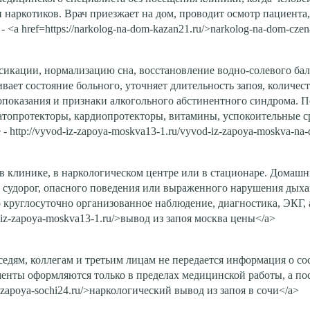
и наркотиков. Врач приезжает на дом, проводит осмотр пациента
a href=https://narkolog-na-dom-kazan21.ru/>narkolog-na-dom-czen
икации, нормализацию сна, восстановление водно-солевого бала
вает состояние больного, уточняет длительность запоя, количес
опоказания и признаки алкогольного абстинентного синдрома. П
топротекторы, кардиопротекторы, витамины, успокоительные ср
ttp://vyvod-iz-zapoya-moskva13-1.ru/vyvod-iz-zapoya-moskva-na
в клинике, в наркологическом центре или в стационаре. Домашн
а, судорог, опасного поведения или выраженного нарушения дыха
о круглосуточно организованное наблюдение, диагностика, ЭКГ, 
iz-zapoya-moskva13-1.ru/>вывод из запоя москва цены</a>
едям, коллегам и третьим лицам не передается информация о сос
енты оформляются только в пределах медицинской работы, а по
s-zapoya-sochi24.ru/>наркологический вывод из запоя в сочи</a>