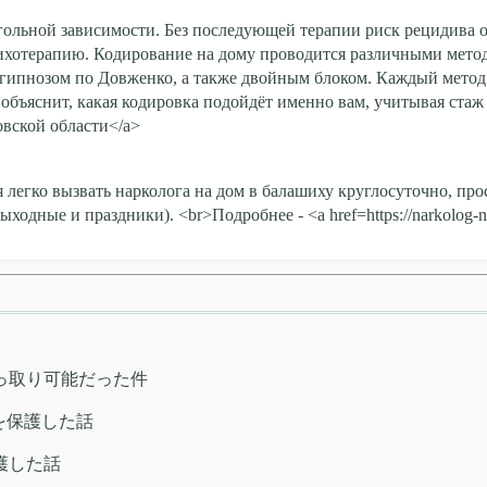
гольной зависимости. Без последующей терапии риск рецидива 
ихотерапию. Кодирование на дому проводится различными метод
ипнозом по Довженко, а также двойным блоком. Каждый метод 
ъяснит, какая кодировка подойдёт именно вам, учитывая стаж и
ковской области</a>
я легко вызвать нарколога на дом в балашиху круглосуточно, п
ыходные и праздники). <br>Подробнее - <a href=https://narkolog-
っ取り可能だった件
ME を保護した話
を保護した話