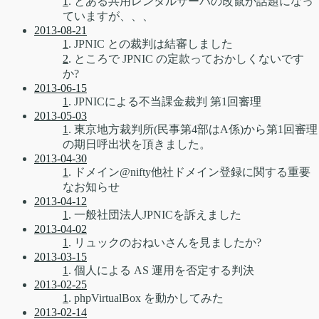
1
. とある共用レンタルサーバの改竄が話題になっ
ていますが、、、
2013-08-21
1
. JPNIC との裁判は結審しました
2
. ところで JPNIC の定款っておかしくないです
か?
2013-06-15
1
. JPNICによる不当課金裁判 第1回審理
2013-05-03
1
. 東京地方裁判所(民事第4部はA係)から第1回審理
の期日呼出状を頂きました。
2013-04-30
1
. ドメイン@nifty他社ドメイン登録に関する重要
なお知らせ
2013-04-12
1
. 一般社団法人JPNICを訴えました
2013-04-02
1
. リュックのおねいさんを見ましたか?
2013-03-15
1
. 個人による AS 運用を否定する判決
2013-02-25
1
. phpVirtualBox を動かしてみた
2013-02-14