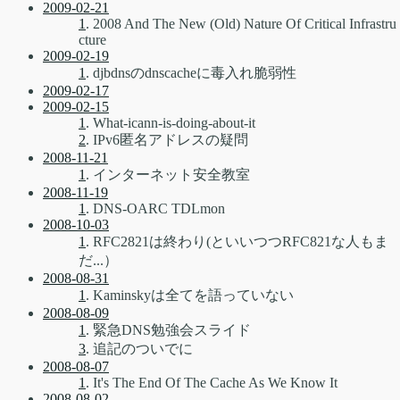
2009-02-21
1
. 2008 And The New (Old) Nature Of Critical Infrastru
cture
2009-02-19
1
. djbdnsのdnscacheに毒入れ脆弱性
2009-02-17
2009-02-15
1
. What-icann-is-doing-about-it
2
. IPv6匿名アドレスの疑問
2008-11-21
1
. インターネット安全教室
2008-11-19
1
. DNS-OARC TDLmon
2008-10-03
1
. RFC2821は終わり(といいつつRFC821な人もま
だ...）
2008-08-31
1
. Kaminskyは全てを語っていない
2008-08-09
1
. 緊急DNS勉強会スライド
3
. 追記のついでに
2008-08-07
1
. It's The End Of The Cache As We Know It
2008-08-02