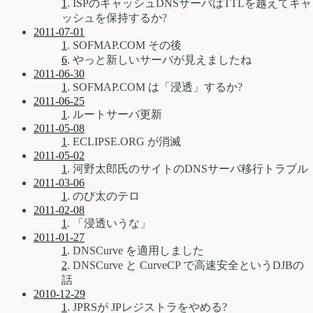
1
. ISPのキャッシュDNSサーバはTTLを越えてキャ
ッシュを保持するか?
2011-07-01
1
. SOFMAP.COM その後
6
. やっと新しいサーバが見えましたね
2011-06-30
1
. SOFMAP.COM は「浸透」するか?
2011-06-25
1
. ルートサーバ更新
2011-05-08
1
. ECLIPSE.ORG が消滅
2011-05-02
1
. 河野太郎氏のサイトのDNSサーバ移行トラブル
2011-03-06
1
. のび太のテロ
2011-02-08
1
. 「浸透いうな」
2011-01-27
1
. DNSCurve を適用しました
2
. DNSCurve と CurveCP で高速安全というDJBの
話
2010-12-29
1
. JPRSが JPレジストラをやめる?