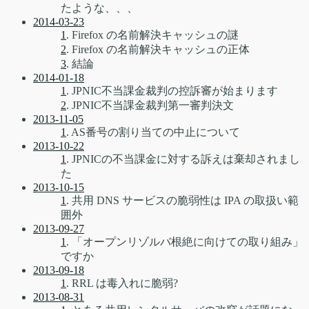
たような、、、
2014-03-23
1
. Firefox の名前解決キャッシュの謎
2
. Firefox の名前解決キャッシュの正体
3
. 結論
2014-01-18
1
. JPNIC不当課金裁判の控訴審が始まります
2
. JPNIC不当課金裁判第一審判決文
2013-11-05
1
. AS番号の割り当ての中止について
2013-10-22
1
. JPNICの不当課金に対する訴えは棄却されまし
た
2013-10-15
1
. 共用 DNS サービスの脆弱性は IPA の取扱い範
囲外
2013-09-27
1
. 「オープンリゾルバ根絶に向けての取り組み」
ですか
2013-09-18
1
. RRL は毒入れに脆弱?
2013-08-31