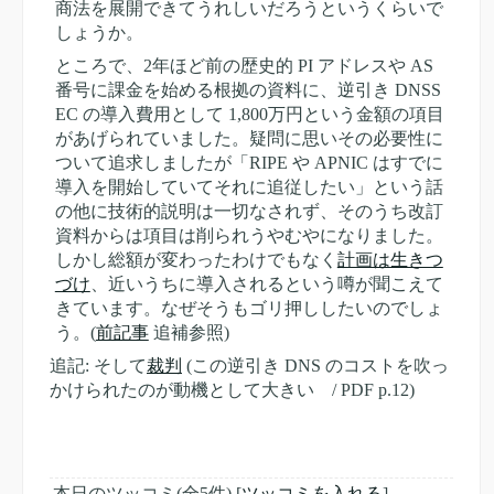
商法を展開できてうれしいだろうというくらいで
しょうか。
ところで、2年ほど前の歴史的 PI アドレスや AS
番号に課金を始める根拠の資料に、逆引き DNSS
EC の導入費用として 1,800万円という金額の項目
があげられていました。疑問に思いその必要性に
ついて追求しましたが「RIPE や APNIC はすでに
導入を開始していてそれに追従したい」という話
の他に技術的説明は一切なされず、そのうち改訂
資料からは項目は削られうやむやになりました。
しかし総額が変わったわけでもなく
計画は生きつ
づけ
、近いうちに導入されるという噂が聞こえて
きています。なぜそうもゴリ押ししたいのでしょ
う。(
前記事
追補参照)
追記: そして
裁判
(この逆引き DNS のコストを吹っ
かけられたのが動機として大きい / PDF p.12)
本日のツッコミ(全5件) [
ツッコミを入れる
]