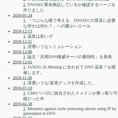
2
. DNSSEC署名検証しているか確認するページを
作りました
2020-01-24
1
. 「つぶらな瞳で考える、DNSSECの普及に必要
な何かは何か？」への暖かいエール
2019-12-13
1
. 温泉は良いぞ
2019-12-11
1
. 浸透いうなシミュレーション
2019-12-06
1
. 論文「共用DNS権威サーバの脆弱性」を発表
2019-12-02
1
. JANOG 45 Meeting に合わせて DNS 温泉 7 を開
催します。
2019-11-30
1
. 浸透いうな!直筆グッズを作成した。
2019-07-10
1
. GMOペパボに統合されたドメインが乗っ取り可
能だった件
2019-02-18
1
. Measures against cache poisoning attacks using IP fra
gmentation in DNS