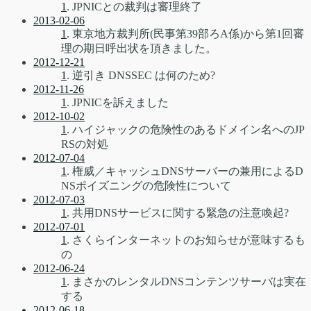
1
. JPNICとの裁判は審理終了
2013-02-06
1
. 東京地方裁判所(民事第39部ろA係)から第1回審
理の期日呼出状を頂きました。
2012-12-21
1
. 逆引き DNSSEC は何のため?
2012-11-26
1
. JPNICを訴えました
2012-10-02
1
. ハイジャックの危険性のあるドメイン名へのJP
RSの対処
2012-07-04
1
. 権威／キャッシュDNSサーバーの兼用によるD
NSポイズニングの危険性について
2012-07-03
1
. 共用DNSサービスに関する緊急の注意喚起?
2012-07-01
1
. さくらインターネットのお知らせが意味するも
の
2012-06-24
1
. まさかのレンタルDNSコンテンツサーバは実在
する
2012-06-18