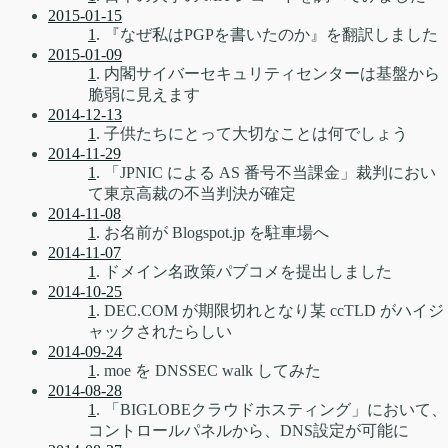
2015-01-15
1
. 『なぜ私はPGPを書いたのか』を翻訳しました
2015-01-09
1
. 内閣サイバーセキュリティセンターは基盤から
脆弱に見えます
2014-12-13
1
. 子供たちにとって大切なことは何でしょう
2014-11-29
1
. 「JPNIC による AS 番号不当課金」裁判におい
て東京高裁の不当判決が確定
2014-11-08
1
. お名前が Blogspot.jp を駐車場へ
2014-11-07
1
. ドメイン名政策パブコメを提出しました
2014-10-25
1
. DEC.COM が期限切れとなり某 ccTLD がハイジ
ャックされたらしい
2014-09-24
1
. moe を DNSSEC walk してみた
2014-08-28
1
. 「BIGLOBEクラウドホスティング」において、
コントロールパネルから、DNS設定が可能に