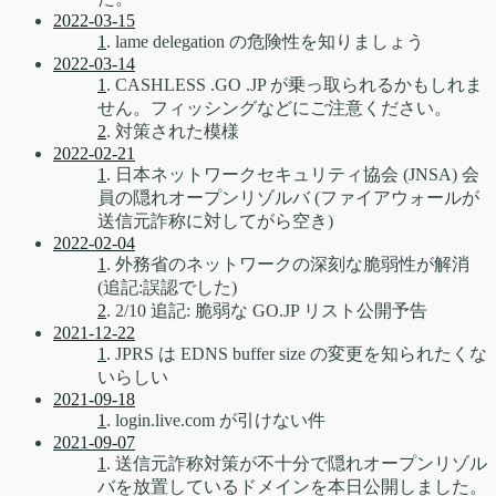
2022-03-15
1
. lame delegation の危険性を知りましょう
2022-03-14
1
. CASHLESS .GO .JP が乗っ取られるかもしれま
せん。フィッシングなどにご注意ください。
2
. 対策された模様
2022-02-21
1
. 日本ネットワークセキュリティ協会 (JNSA) 会
員の隠れオープンリゾルバ (ファイアウォールが
送信元詐称に対してがら空き)
2022-02-04
1
. 外務省のネットワークの深刻な脆弱性が解消
(追記:誤認でした)
2
. 2/10 追記: 脆弱な GO.JP リスト公開予告
2021-12-22
1
. JPRS は EDNS buffer size の変更を知られたくな
いらしい
2021-09-18
1
. login.live.com が引けない件
2021-09-07
1
. 送信元詐称対策が不十分で隠れオープンリゾル
バを放置しているドメインを本日公開しました。