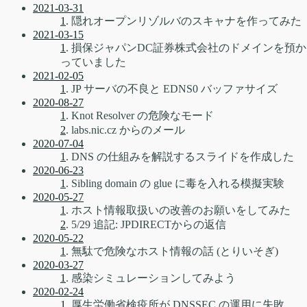
2021-03-31
1
. 隠れオープンリゾルバのスキャナを作ってみた
2021-03-15
1
. 損保ジャパンDC証券株式会社のドメインを預か
っていました
2021-02-05
1
. JP サーバの不良と EDNS0 バッファサイズ
2020-08-27
1
. Knot Resolver の危険なモード
2
. labs.nic.cz からのメール
2020-07-04
1
. DNS の仕組みを解説するスライドを作成した
2020-06-23
1
. Sibling domain の glue に毒を入れる模擬実験
2020-05-27
1
. ホスト情報取扱いの改善のお願いをしてみた
2
. 5/29 追記: JPDIRECTからの返信
2020-05-22
1
. 無駄で危険なホスト情報の話 (とりいそぎ)
2020-03-27
1
. 感染シミュレーションしてみよう
2020-02-24
1
. 厚生労働省検疫所が DNSSEC の運用に失敗