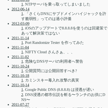
1
. NTPサーバを乗っ取ってしまいました
2012-06-14
1
. 「さくらDNSにサブドメインハイジャックを許
す脆弱性」ってのは過小評価
2012-03-09
1
. iOSのアップデートで8.8.8.8を使うのは回避策で
あって解決策ではない
2011-11-14
1
. Port Randomize Tester を作ってみた
2011-11-04
1
. NIFTY Cloud さんさぁ、、、
2011-11-02
1
. 危険なDNSサーバの利用者へ警告
2011-10-24
1
. 公開質問には公開回答すべき?
2011-10-18
1
. カミンスキー毒入れ攻撃の真実
2011-10-14
1
. Google Public DNS (8.8.8.8) は浸透が遅い
2
. DNS浸透の都市伝説を斬る〜ランチのお供にD
NS〜
2011-07-27