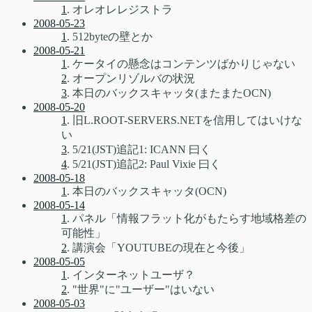
1
. オレオレレジストラ
2008-05-23
1
. 512byteの壁とか
2008-05-21
1
. ケータイの懸念はコンテンツばかりじゃない
2
. オープンリゾルバの状況
3
. 本日のバックスキャッタ(またまたOCN)
2008-05-20
1
. 旧L.ROOT-SERVERS.NETを信用してはいけな
い
3
. 5/21(JST)追記1: ICANN 曰く
4
. 5/21(JST)追記2: Paul Vixie 曰く
2008-05-18
1
. 本日のバックスキャッタ(OCN)
2008-05-14
1
. パネル「情報フラット化がもたらす地域格差の
可能性」
2
. 講演会「YOUTUBEの現在と今後」
2008-05-05
1
. インターネットユーザ？
2
. "世界"に"ユーザー"はいない
2008-05-03