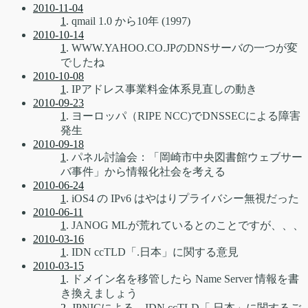
2010-11-04
1
. qmail 1.0 から10年 (1997)
2010-10-14
1
. WWW.YAHOO.CO.JPのDNSサーバの一つが変
でしたね
2010-10-08
1
. IPアドレス事業料金体系見直しの動き
2010-09-23
1
. ヨーロッパ（RIPE NCC)でDNSSECによる障害
発生
2010-09-18
1
. パネル討論会：「岡崎市中央図書館ウェブサー
バ事件」から情報化社会を考える
2010-06-24
1
. iOS4 の IPv6 はやはりプライバシー無視だった
2010-06-11
1
. JANOG MLが荒れているとのことですが、、、
2010-03-16
1
. IDN ccTLD「.日本」に関する意見
2010-03-15
1
. ドメイン名を移管したら Name Server 情報を書
き換えましょう
2
. JPNICによる、IDN ccTLD「.日本」に関するご