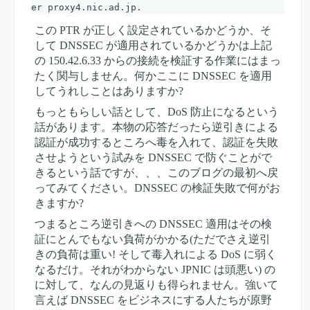
この PTR が正しく設定されているかどうか、そ
して DNSSEC が適用されているかどうかは上記
の 150.42.6.33 からの接続を検証する作業にはまっ
たく関与しません。何かここに DNSSEC を適用
してうれしことはありますか?
もっともらしい話として、DoS 防止になるという
話があります。本物の応答だったら逆引きによる
認証が成功するところへ毒を入れて、認証を失敗
させようという試みを DNSSEC で防ぐことがで
きるという話ですが、、、このブログの最初へ戻
ってみてください。DNSSEC の検証失敗で何がお
きますか?
つまるところ逆引きへの DNSSEC 適用はその検
証にとんでもない負荷がかかる(ただでさえ逆引
きの負荷は重い! そして毒入れによる DoS に弱く
なるだけ。それがわからない JPNIC は頭悪い) の
に対して、なんの見返りも得られません。強いて
言えば DNSSEC をビジネスにする人たちが原野