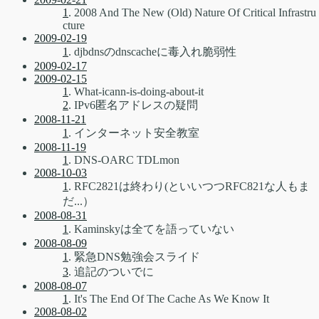
1
. 2008 And The New (Old) Nature Of Critical Infrastru
cture
2009-02-19
1
. djbdnsのdnscacheに毒入れ脆弱性
2009-02-17
2009-02-15
1
. What-icann-is-doing-about-it
2
. IPv6匿名アドレスの疑問
2008-11-21
1
. インターネット安全教室
2008-11-19
1
. DNS-OARC TDLmon
2008-10-03
1
. RFC2821は終わり(といいつつRFC821な人もま
だ...）
2008-08-31
1
. Kaminskyは全てを語っていない
2008-08-09
1
. 緊急DNS勉強会スライド
3
. 追記のついでに
2008-08-07
1
. It's The End Of The Cache As We Know It
2008-08-02