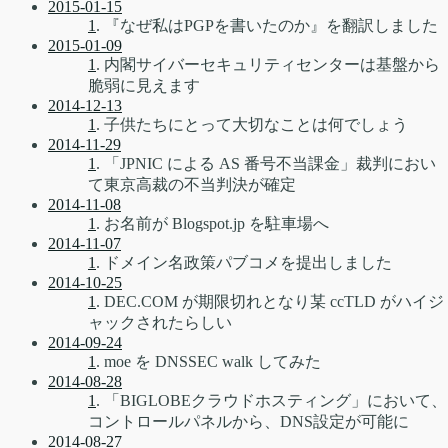
2015-01-15
1
. 『なぜ私はPGPを書いたのか』を翻訳しました
2015-01-09
1
. 内閣サイバーセキュリティセンターは基盤から
脆弱に見えます
2014-12-13
1
. 子供たちにとって大切なことは何でしょう
2014-11-29
1
. 「JPNIC による AS 番号不当課金」裁判におい
て東京高裁の不当判決が確定
2014-11-08
1
. お名前が Blogspot.jp を駐車場へ
2014-11-07
1
. ドメイン名政策パブコメを提出しました
2014-10-25
1
. DEC.COM が期限切れとなり某 ccTLD がハイジ
ャックされたらしい
2014-09-24
1
. moe を DNSSEC walk してみた
2014-08-28
1
. 「BIGLOBEクラウドホスティング」において、
コントロールパネルから、DNS設定が可能に
2014-08-27