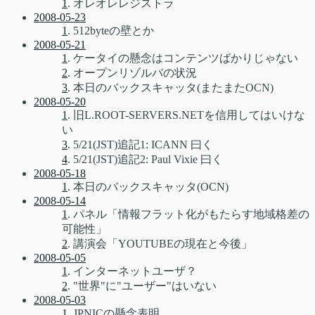
1
. オレオレレジストラ
2008-05-23
1
. 512byteの壁とか
2008-05-21
1
. ケータイの懸念はコンテンツばかりじゃない
2
. オープンリゾルバの状況
3
. 本日のバックスキャッタ(またまたOCN)
2008-05-20
1
. 旧L.ROOT-SERVERS.NETを信用してはいけな
い
3
. 5/21(JST)追記1: ICANN 曰く
4
. 5/21(JST)追記2: Paul Vixie 曰く
2008-05-18
1
. 本日のバックスキャッタ(OCN)
2008-05-14
1
. パネル「情報フラット化がもたらす地域格差の
可能性」
2
. 講演会「YOUTUBEの現在と今後」
2008-05-05
1
. インターネットユーザ？
2
. "世界"に"ユーザー"はいない
2008-05-03
1
. JPNICの懸念表明