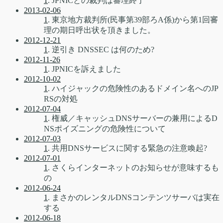
1
. JPNICとの裁判は審理終了
2013-02-06
1
. 東京地方裁判所(民事第39部ろA係)から第1回審
理の期日呼出状を頂きました。
2012-12-21
1
. 逆引き DNSSEC は何のため?
2012-11-26
1
. JPNICを訴えました
2012-10-02
1
. ハイジャックの危険性のあるドメイン名へのJP
RSの対処
2012-07-04
1
. 権威／キャッシュDNSサーバーの兼用によるD
NSポイズニングの危険性について
2012-07-03
1
. 共用DNSサービスに関する緊急の注意喚起?
2012-07-01
1
. さくらインターネットのお知らせが意味するも
の
2012-06-24
1
. まさかのレンタルDNSコンテンツサーバは実在
する
2012-06-18