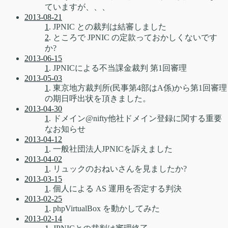
ていますが、、、
2013-08-21
1
. JPNIC との裁判は結審しました
2
. ところで JPNIC の定款っておかしくないです
か?
2013-06-15
1
. JPNICによる不当課金裁判 第1回審理
2013-05-03
1
. 東京地方裁判所(民事第4部はA係)から第1回審理
の期日呼出状を頂きました。
2013-04-30
1
. ドメイン@nifty他社ドメイン登録に関する重要
なお知らせ
2013-04-12
1
. 一般社団法人JPNICを訴えました
2013-04-02
1
. リュックのおねいさんを見ましたか?
2013-03-15
1
. 個人による AS 運用を否定する判決
2013-02-25
1
. phpVirtualBox を動かしてみた
2013-02-14