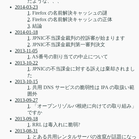
たような、、、
2014-03-23
1
. Firefox の名前解決キャッシュの謎
2
. Firefox の名前解決キャッシュの正体
3
. 結論
2014-01-18
1
. JPNIC不当課金裁判の控訴審が始まります
2
. JPNIC不当課金裁判第一審判決文
2013-11-05
1
. AS番号の割り当ての中止について
2013-10-22
1
. JPNICの不当課金に対する訴えは棄却されまし
た
2013-10-15
1
. 共用 DNS サービスの脆弱性は IPA の取扱い範
囲外
2013-09-27
1
. 「オープンリゾルバ根絶に向けての取り組み」
ですか
2013-09-18
1
. RRL は毒入れに脆弱?
2013-08-31
1
. とある共用レンタルサーバの改竄が話題になっ