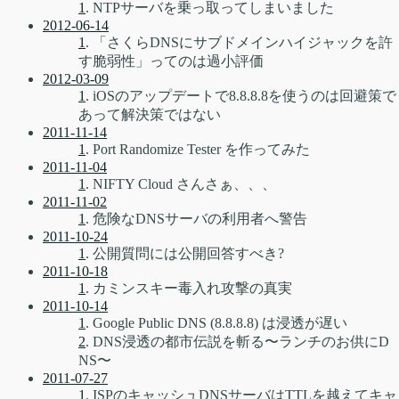
1
. NTPサーバを乗っ取ってしまいました
2012-06-14
1
. 「さくらDNSにサブドメインハイジャックを許
す脆弱性」ってのは過小評価
2012-03-09
1
. iOSのアップデートで8.8.8.8を使うのは回避策で
あって解決策ではない
2011-11-14
1
. Port Randomize Tester を作ってみた
2011-11-04
1
. NIFTY Cloud さんさぁ、、、
2011-11-02
1
. 危険なDNSサーバの利用者へ警告
2011-10-24
1
. 公開質問には公開回答すべき?
2011-10-18
1
. カミンスキー毒入れ攻撃の真実
2011-10-14
1
. Google Public DNS (8.8.8.8) は浸透が遅い
2
. DNS浸透の都市伝説を斬る〜ランチのお供にD
NS〜
2011-07-27
1
. ISPのキャッシュDNSサーバはTTLを越えてキャ