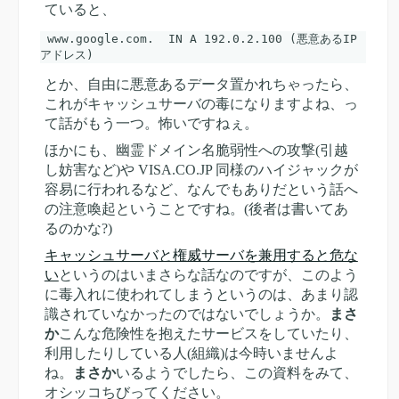
ていると、
 www.google.com.  IN A 192.0.2.100 (悪意あるIP
とか、自由に悪意あるデータ置かれちゃったら、
これがキャッシュサーバの毒になりますよね、っ
て話がもう一つ。怖いですねぇ。
ほかにも、幽霊ドメイン名脆弱性への攻撃(引越
し妨害など)や VISA.CO.JP 同様のハイジャックが
容易に行われるなど、なんでもありだという話へ
の注意喚起ということですね。(後者は書いてあ
るのかな?)
キャッシュサーバと権威サーバを兼用すると危な
い
というのはいまさらな話なのですが、このよう
に毒入れに使われてしまうというのは、あまり認
識されていなかったのではないでしょうか。
まさ
か
こんな危険性を抱えたサービスをしていたり、
利用したりしている人(組織)は今時いませんよ
ね。
まさか
いるようでしたら、この資料をみて、
オシッコちびってください。