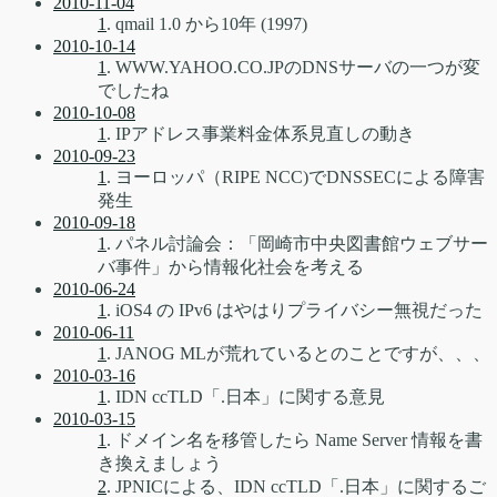
2010-11-04
1
. qmail 1.0 から10年 (1997)
2010-10-14
1
. WWW.YAHOO.CO.JPのDNSサーバの一つが変
でしたね
2010-10-08
1
. IPアドレス事業料金体系見直しの動き
2010-09-23
1
. ヨーロッパ（RIPE NCC)でDNSSECによる障害
発生
2010-09-18
1
. パネル討論会：「岡崎市中央図書館ウェブサー
バ事件」から情報化社会を考える
2010-06-24
1
. iOS4 の IPv6 はやはりプライバシー無視だった
2010-06-11
1
. JANOG MLが荒れているとのことですが、、、
2010-03-16
1
. IDN ccTLD「.日本」に関する意見
2010-03-15
1
. ドメイン名を移管したら Name Server 情報を書
き換えましょう
2
. JPNICによる、IDN ccTLD「.日本」に関するご