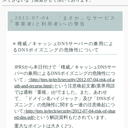
2012-07-04
「まさか」なサービス
事業者(と利用者)への警告
■
権威／キャッシュDNSサーバーの兼用によ
るDNSポイズニングの危険性について
JPRSから本日付けで「権威／キャッシュDNSサー
バーの兼用によるDNSポイズニングの危険性につ
いて」
<http://jprs.jp/tech/security/2012-07-04-risk-of-a
uth-and-recurse.html>
という注意喚起文書(業界用語
では通称「重複」)がでました。また、あわせ
て、「ドメイン名ハイジャック」及び「DNSポイ
ズニング」の危険性に関する一連の注意喚起につ
いて
<http://jprs.jp/tech/security/2012-07-04-risk-of-shar
ed-dns.pdf>
という解説資料もだされています。
重大なポイントは大きく2つ。