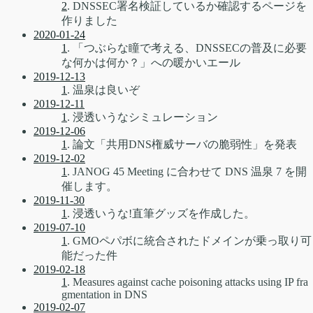
2
. DNSSEC署名検証しているか確認するページを
作りました
2020-01-24
1
. 「つぶらな瞳で考える、DNSSECの普及に必要
な何かは何か？」への暖かいエール
2019-12-13
1
. 温泉は良いぞ
2019-12-11
1
. 浸透いうなシミュレーション
2019-12-06
1
. 論文「共用DNS権威サーバの脆弱性」を発表
2019-12-02
1
. JANOG 45 Meeting に合わせて DNS 温泉 7 を開
催します。
2019-11-30
1
. 浸透いうな!直筆グッズを作成した。
2019-07-10
1
. GMOペパボに統合されたドメインが乗っ取り可
能だった件
2019-02-18
1
. Measures against cache poisoning attacks using IP fra
gmentation in DNS
2019-02-07