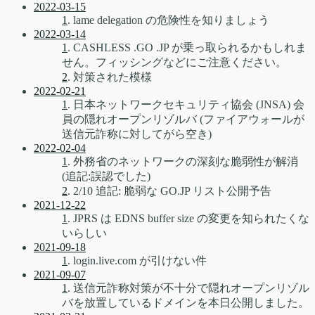
2022-03-15
1
. lame delegation の危険性を知りましょう
2022-03-14
1
. CASHLESS .GO .JP が乗っ取られるかもしれま
せん。フィッシングなどにご注意ください。
2
. 対策された模様
2022-02-21
1
. 日本ネットワークセキュリティ協会 (JNSA) 会
員の隠れオープンリゾルバ (ファイアウォールが
送信元詐称に対してがら空き)
2022-02-04
1
. 外務省のネットワークの深刻な脆弱性が解消
(追記:誤認でした)
2
. 2/10 追記: 脆弱な GO.JP リスト公開予告
2021-12-22
1
. JPRS は EDNS buffer size の変更を知られたくな
いらしい
2021-09-18
1
. login.live.com が引けない件
2021-09-07
1
. 送信元詐称対策が不十分で隠れオープンリゾル
バを放置しているドメインを本日公開しました。