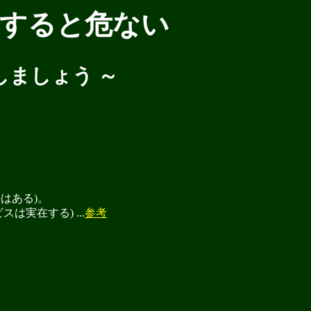
すると危ない
しましょう ～
はある)。
実在する) ...
参考