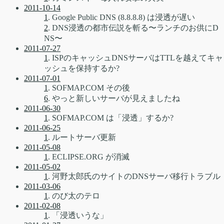
2011-10-14
1
. Google Public DNS (8.8.8.8) は浸透が遅い
2
. DNS浸透の都市伝説を斬る〜ランチのお供にD
NS〜
2011-07-27
1
. ISPのキャッシュDNSサーバはTTLを越えてキャ
ッシュを保持するか?
2011-07-01
1
. SOFMAP.COM その後
6
. やっと新しいサーバが見えましたね
2011-06-30
1
. SOFMAP.COM は「浸透」するか?
2011-06-25
1
. ルートサーバ更新
2011-05-08
1
. ECLIPSE.ORG が消滅
2011-05-02
1
. 河野太郎氏のサイトのDNSサーバ移行トラブル
2011-03-06
1
. のび太のテロ
2011-02-08
1
. 「浸透いうな」