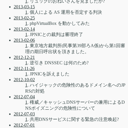
1
. リュックのおねいさんを見ましたか?
2013-03-15
1
. 個人による AS 運用を否定する判決
2013-02-25
1
. phpVirtualBox を動かしてみた
2013-02-14
1
. JPNICとの裁判は審理終了
2013-02-06
1
. 東京地方裁判所(民事第39部ろA係)から第1回審
理の期日呼出状を頂きました。
2012-12-21
1
. 逆引き DNSSEC は何のため?
2012-11-26
1
. JPNICを訴えました
2012-10-02
1
. ハイジャックの危険性のあるドメイン名へのJP
RSの対処
2012-07-04
1
. 権威／キャッシュDNSサーバーの兼用によるD
NSポイズニングの危険性について
2012-07-03
1
. 共用DNSサービスに関する緊急の注意喚起?
2012-07-01