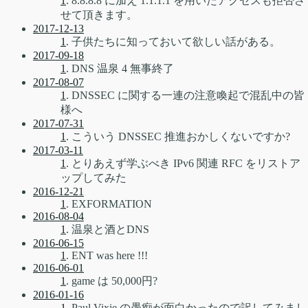
1
. 8.8.8.8 に加え 1.1.1.1 を用いたアクセスも拒否さ
せて頂きます。
2017-12-13
1
. 子供たちに知っておいて欲しい話がある。
2017-09-18
1
. DNS 温泉 4 無事終了
2017-08-07
1
. DNSSEC に関する一連の注意喚起で混乱中の皆
様へ
2017-07-31
1
. こういう DNSSEC 推進おかしくないですか?
2017-03-11
1
. とりあえず学ぶべき IPv6 関連 RFC をリストア
ップしてみた
2016-12-21
1
. EXFORMATION
2016-08-04
1
. 温泉と酒とDNS
2016-06-15
1
. ENT was here !!!
2016-06-01
1
. game は 50,000円?
2016-01-16
1
. Paul Vixie の愚痴が面白かったので訳してみまし