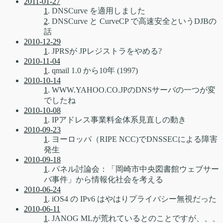
2011-01-27
1
. DNSCurve を適用しました
2
. DNSCurve と CurveCP で高速安全というDJBの
話
2010-12-29
1
. JPRSが JPレジストラをやめる?
2010-11-04
1
. qmail 1.0 から10年 (1997)
2010-10-14
1
. WWW.YAHOO.CO.JPのDNSサーバの一つが変
でしたね
2010-10-08
1
. IPアドレス事業料金体系見直しの動き
2010-09-23
1
. ヨーロッパ（RIPE NCC)でDNSSECによる障害
発生
2010-09-18
1
. パネル討論会：「岡崎市中央図書館ウェブサー
バ事件」から情報化社会を考える
2010-06-24
1
. iOS4 の IPv6 はやはりプライバシー無視だった
2010-06-11
1
. JANOG MLが荒れているとのことですが、、、