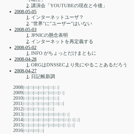
2
. 講演会「YOUTUBEの現在と今後」
2008-05-05
1
. インターネットユーザ？
2
. "世界"に"ユーザー"はいない
2008-05-03
1
. JPNICの懸念表明
2
. インターネットを再定義する
2008-05-02
1
. INFO がちょっとだけまともに
2008-04-28
1
. ORGはDNSSECより先にやることあるだろう
2008-04-27
1
. 日記帳新調
2008|
|
|
|
|
|
|
|
04
05
06
07
08
10
11
2009|
|
|
|
|
|
|
|
|
02
03
04
06
07
09
10
11
2010|
|
|
|
|
|
|
|
01
03
06
09
10
11
12
2011|
|
|
|
|
|
|
|
|
01
02
03
05
06
07
10
11
2012|
|
|
|
|
|
|
03
06
07
10
11
12
2013|
|
|
|
|
|
|
|
|
|
02
03
04
05
06
08
09
10
11
2014|
|
|
|
|
|
|
|
|
|
|
|
01
03
04
05
06
07
08
09
10
11
12
2015|
|
|
|
|
|
|
|
|
|
|
01
02
03
04
07
08
09
10
11
12
2016|
|
|
|
|
01
06
08
12