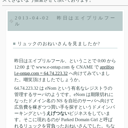
2013-04-02
昨日はエイプリルフー
ル
■
リュックのおねいさんを見ましたか?
昨日はエイプリルフール、ということで 0:00 から
12:00 まで www.e-ontap.com を CNAME で
aprilfoo
l.e-ontap.com = 64.74.223.32
へ向けてみていまし
た。嘲笑頂けましたでしょうか。
64.74.223.32 は eNom という有名なレジストラの
管理するサーバのようです。eNom は期限切れに
なったドメイン名の NS を自社のサーバへ向けて
広告費を稼ぎつつ買い手を探すというドメインパ
ーキングという
えげつない
ビジネスをしていま
す。そこに現れるのが Parked Domain Girl と呼ば
れるリュックを背負ったおねいさんでした。ちな