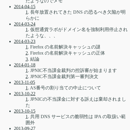
たようなのでメモ
2014-04-15
1
. 長年放置されてきた DNS の恐るべき欠陥が明
らかに
2014-03-24
1
. 仮想通貨ラボがドメイン名を強制利用停止され
たような、、、
2014-03-23
1
. Firefox の名前解決キャッシュの謎
2
. Firefox の名前解決キャッシュの正体
3
. 結論
2014-01-18
1
. JPNIC不当課金裁判の控訴審が始まります
2
. JPNIC不当課金裁判第一審判決文
2013-11-05
1
. AS番号の割り当ての中止について
2013-10-22
1
. JPNICの不当課金に対する訴えは棄却されまし
た
2013-10-15
1
. 共用 DNS サービスの脆弱性は IPA の取扱い範
囲外
2013-09-27