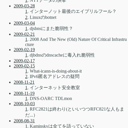
1
. NTTデータの快挙
2009-03-28
1
. インターノット最後のエイプリルフール？
2
. Linuxのbotnet
2009-03-04
1
. djsbnsにまた脆弱性？
2009-02-21
1
. 2008 And The New (Old) Nature Of Critical Infrastru
cture
2009-02-19
1
. djbdnsのdnscacheに毒入れ脆弱性
2009-02-17
2009-02-15
1
. What-icann-is-doing-about-it
2
. IPv6匿名アドレスの疑問
2008-11-21
1
. インターネット安全教室
2008-11-19
1
. DNS-OARC TDLmon
2008-10-03
1
. RFC2821は終わり(といいつつRFC821な人もま
だ...）
2008-08-31
1
. Kaminskyは全てを語っていない