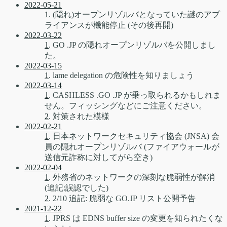
2022-05-21
1
. (隠れ)オープンリゾルバとなっていた謎のアプ
ライアンスが機能停止 (その後再開)
2022-03-22
1
. GO .JP の隠れオープンリゾルバを公開しまし
た。
2022-03-15
1
. lame delegation の危険性を知りましょう
2022-03-14
1
. CASHLESS .GO .JP が乗っ取られるかもしれま
せん。フィッシングなどにご注意ください。
2
. 対策された模様
2022-02-21
1
. 日本ネットワークセキュリティ協会 (JNSA) 会
員の隠れオープンリゾルバ (ファイアウォールが
送信元詐称に対してがら空き)
2022-02-04
1
. 外務省のネットワークの深刻な脆弱性が解消
(追記:誤認でした)
2
. 2/10 追記: 脆弱な GO.JP リスト公開予告
2021-12-22
1
. JPRS は EDNS buffer size の変更を知られたくな