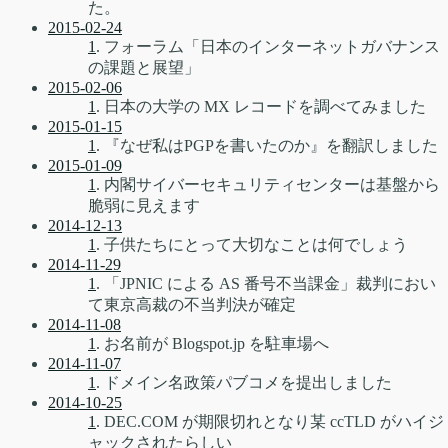
た。
2015-02-24
1
. フォーラム「日本のインターネットガバナンス
の課題と展望」
2015-02-06
1
. 日本の大学の MX レコードを調べてみました
2015-01-15
1
. 『なぜ私はPGPを書いたのか』を翻訳しました
2015-01-09
1
. 内閣サイバーセキュリティセンターは基盤から
脆弱に見えます
2014-12-13
1
. 子供たちにとって大切なことは何でしょう
2014-11-29
1
. 「JPNIC による AS 番号不当課金」裁判におい
て東京高裁の不当判決が確定
2014-11-08
1
. お名前が Blogspot.jp を駐車場へ
2014-11-07
1
. ドメイン名政策パブコメを提出しました
2014-10-25
1
. DEC.COM が期限切れとなり某 ccTLD がハイジ
ャックされたらしい