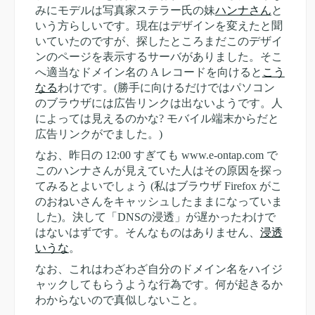
みにモデルは写真家ステラー氏の妹
ハンナさん
と
いう方らしいです。現在はデザインを変えたと聞
いていたのですが、探したところまだこのデザイ
ンのページを表示するサーバがありました。そこ
へ適当なドメイン名の A レコードを向けると
こう
なる
わけです。(勝手に向けるだけではパソコン
のブラウザには広告リンクは出ないようです。人
によっては見えるのかな? モバイル端末からだと
広告リンクがでました。)
なお、昨日の 12:00 すぎても www.e-ontap.com で
このハンナさんが見えていた人はその原因を探っ
てみるとよいでしょう (私はブラウザ Firefox がこ
のおねいさんをキャッシュしたままになっていま
した)。決して「DNSの浸透」が遅かったわけで
はないはずです。そんなものはありません、
浸透
いうな
。
なお、これはわざわざ自分のドメイン名をハイジ
ャックしてもらうような行為です。何が起きるか
わからないので真似しないこと。