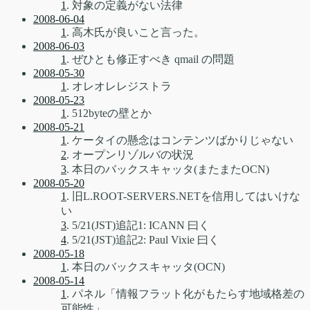
1
. 対象の定義がない法律
2008-06-04
1
. 高木氏が良いこと言った。
2008-06-03
1
. ぜひとも修正すべき qmail の問題
2008-05-30
1
. オレオレレジストラ
2008-05-23
1
. 512byteの壁とか
2008-05-21
1
. ケータイの懸念はコンテンツばかりじゃない
2
. オープンリゾルバの状況
3
. 本日のバックスキャッタ(またまたOCN)
2008-05-20
1
. 旧L.ROOT-SERVERS.NETを信用してはいけな
い
3
. 5/21(JST)追記1: ICANN 曰く
4
. 5/21(JST)追記2: Paul Vixie 曰く
2008-05-18
1
. 本日のバックスキャッタ(OCN)
2008-05-14
1
. パネル「情報フラット化がもたらす地域格差の
可能性」