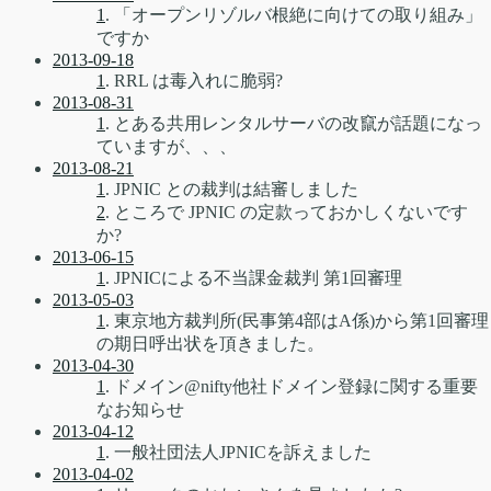
1
. 「オープンリゾルバ根絶に向けての取り組み」
ですか
2013-09-18
1
. RRL は毒入れに脆弱?
2013-08-31
1
. とある共用レンタルサーバの改竄が話題になっ
ていますが、、、
2013-08-21
1
. JPNIC との裁判は結審しました
2
. ところで JPNIC の定款っておかしくないです
か?
2013-06-15
1
. JPNICによる不当課金裁判 第1回審理
2013-05-03
1
. 東京地方裁判所(民事第4部はA係)から第1回審理
の期日呼出状を頂きました。
2013-04-30
1
. ドメイン@nifty他社ドメイン登録に関する重要
なお知らせ
2013-04-12
1
. 一般社団法人JPNICを訴えました
2013-04-02