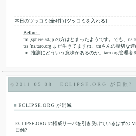
本日のツッコミ(全4件) [
ツッコミを入れる
]
Before...
tm
[sphere.ad.jp の方はとまったようです。でも、ns.
tss
[ns.taro.org まだ生きてますね。tmさんの
tm
[推測にどういう意味があるのか。taro.org管理
2011-05-08
ECLIPSE.ORG が日蝕?
■
ECLIPSE.ORG が消滅
ECLIPSE.ORG の権威サーバを引き受けているはずの 
日蝕?