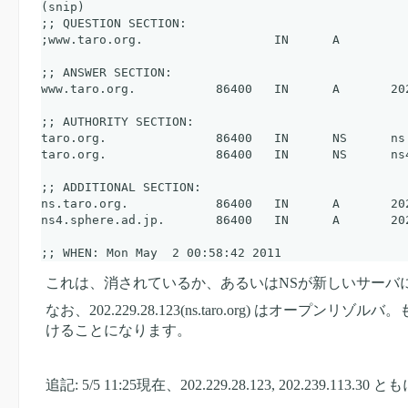
(snip)

;; QUESTION SECTION:

;www.taro.org.			IN	A

;; ANSWER SECTION:

www.taro.org.		86400	IN	A	202.229.28.123

;; AUTHORITY SECTION:

taro.org.		86400	IN	NS	ns.taro.org.

taro.org.		86400	IN	NS	ns4.sphere.ad.jp.

;; ADDITIONAL SECTION:

ns.taro.org.		86400	IN	A	202.229.28.123

ns4.sphere.ad.jp.	86400	IN	A	202.239.113.30

これは、消されているか、あるいはNSが新しいサーバ
なお、202.229.28.123(ns.taro.org)
けることになります。
追記: 5/5 11:25現在、202.229.28.123, 202.239.113