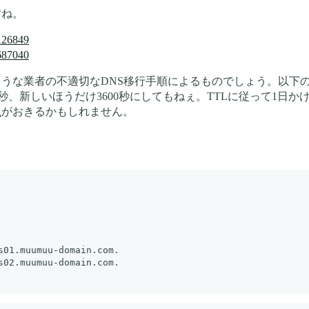
すね。
0126849
3687040
業者の不適切なDNS移行手順によるものでしょう。以下のように古いDNSサー
00秒、新しいほうだけ3600秒にしてもねぇ。TTLに従って1
象
がおきるかもしれません。