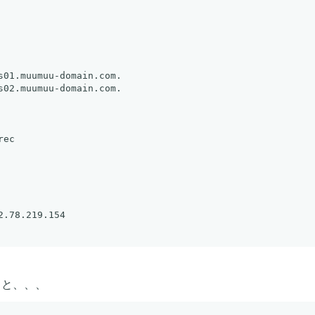
ec

みると、、、