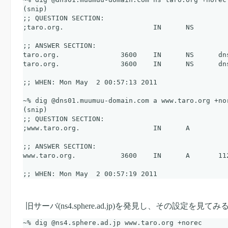
(snip)

;; QUESTION SECTION:

;taro.org.			IN	NS

;; ANSWER SECTION:

taro.org.		3600	IN	NS	dns01.muumuu-domain.com.

taro.org.		3600	IN	NS	dns02.muumuu-domain.com.

;; WHEN: Mon May  2 00:57:13 2011

~% dig @dns01.muumuu-domain.com a www.taro.org +nor
(snip)

;; QUESTION SECTION:

;www.taro.org.			IN	A

;; ANSWER SECTION:

www.taro.org.		3600	IN	A	112.78.219.154

旧サーバ(ns4.sphere.ad.jp)を発見し、その設定を見て
~% dig @ns4.sphere.ad.jp www.taro.org +norec
