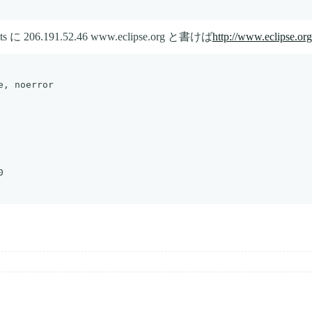
.191.52.46 www.eclipse.org と書けば
http://www.eclipse.org
, noerror


