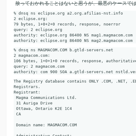
放っておかれることはないと思うが、最悪のケースでは VI
% dnsq ns eclipse.org a2.org.afilias-nst.info

2 eclipse.org:

79 bytes, 1+0+2+0 records, response, noerror

query: 2 eclipse.org

authority: eclipse.org 86400 NS mag1.magmacom.com

% dnsq ns MAGMACOM.COM b.gtld-servers.net

2 magmacom.com:

106 bytes, 1+0+1+0 records, response, authoritativ
query: 2 magmacom.com

The Registry database contains ONLY .COM, .NET, .ED
Registrars.

Registrant:

 Magma Communications Ltd.

 31 Auriga Drive

 Ottawa, Ontario K2E 1C4

 CA

 Domain name: MAGMACOM.COM

 Administrative Contact:
