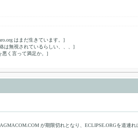
taro.org はまだ生きています。]
親切な連絡は無視されているらしい、、、]
者を悪く言って満足か。]
MAGMACOM.COM が期限切れとなり、ECLIPSE.ORGを