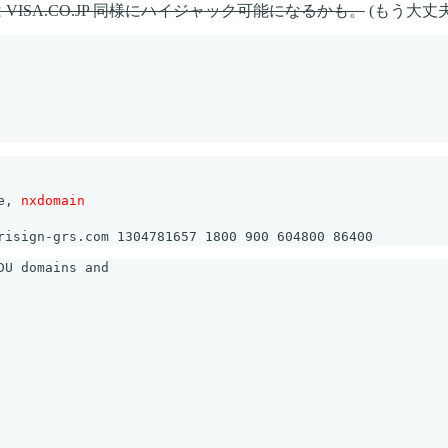
SA.CO.JP 同様にハイジャック可能になるかも。
(もう大丈夫
e, 
nxdomain
U domains and
