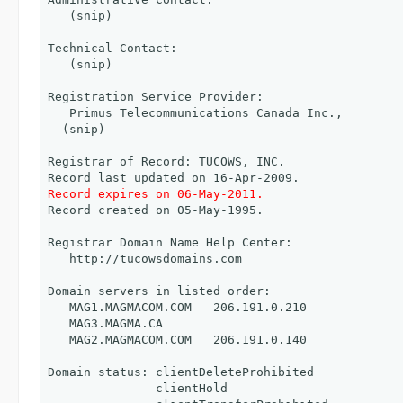
    (snip)

 Technical Contact:

    (snip)

 Registration Service Provider:

    Primus Telecommunications Canada Inc., 

   (snip)

 Registrar of Record: TUCOWS, INC.

 Record last updated on 16-Apr-2009.

Record expires on 06-May-2011.
 Record created on 05-May-1995.

 Registrar Domain Name Help Center:

    http://tucowsdomains.com

 Domain servers in listed order:

    MAG1.MAGMACOM.COM   206.191.0.210

    MAG3.MAGMA.CA

    MAG2.MAGMACOM.COM   206.191.0.140

 Domain status: clientDeleteProhibited

                clientHold
