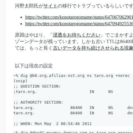
河野太郎氏が
サイト
の移行でトラブっているらしいで
https://twitter.com/konotarogomame/status/6470670629
https://twitter.com/konotarogomame/status/6470949255
原因はやはり、「
浸透をお待ちください
」でごまかすような
ゾーンデータが残っています。しかも古い TTLは864
ては、もっと長く
古いデータを持ち続けさせられる現
以下は現在の設定
~% dig @b0.org.afilias-nst.org ns taro.org +norec

(snip)

;; QUESTION SECTION:

;taro.org.			IN	NS

;; AUTHORITY SECTION:

taro.org.		86400	IN	NS	dns01.muumuu-domain.com.

taro.org.		86400	IN	NS	dns02.muumuu-domain.com.

~% dig @dns01.muumuu-domain.com ns taro.org +norec
