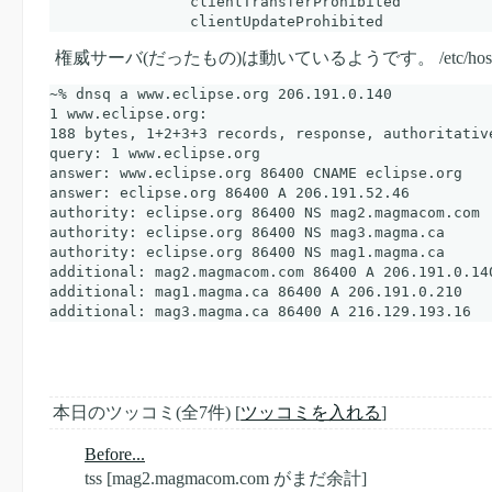
                clientTransferProhibited

権威サーバ(だったもの)は動いているようです。 /etc/hosts に 206
~% dnsq a www.eclipse.org 206.191.0.140

1 www.eclipse.org:

188 bytes, 1+2+3+3 records, response, authoritative
query: 1 www.eclipse.org

answer: www.eclipse.org 86400 CNAME eclipse.org

answer: eclipse.org 86400 A 206.191.52.46

authority: eclipse.org 86400 NS mag2.magmacom.com

authority: eclipse.org 86400 NS mag3.magma.ca

authority: eclipse.org 86400 NS mag1.magma.ca

additional: mag2.magmacom.com 86400 A 206.191.0.140
additional: mag1.magma.ca 86400 A 206.191.0.210

本日のツッコミ(全7件) [
ツッコミを入れる
]
Before...
tss
[mag2.magmacom.com がまだ余計]