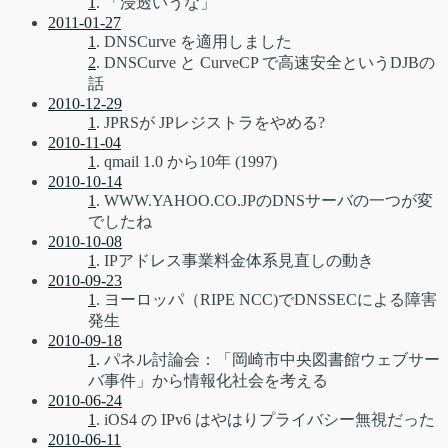
1
. 「浸透いうな」
2011-01-27
1
. DNSCurve を適用しました
2
. DNSCurve と CurveCP で高速安全というDJBの
話
2010-12-29
1
. JPRSが JPレジストラをやめる?
2010-11-04
1
. qmail 1.0 から10年 (1997)
2010-10-14
1
. WWW.YAHOO.CO.JPのDNSサーバの一つが変
でしたね
2010-10-08
1
. IPアドレス事業料金体系見直しの動き
2010-09-23
1
. ヨーロッパ（RIPE NCC)でDNSSECによる障害
発生
2010-09-18
1
. パネル討論会：「岡崎市中央図書館ウェブサー
バ事件」から情報化社会を考える
2010-06-24
1
. iOS4 の IPv6 はやはりプライバシー無視だった
2010-06-11