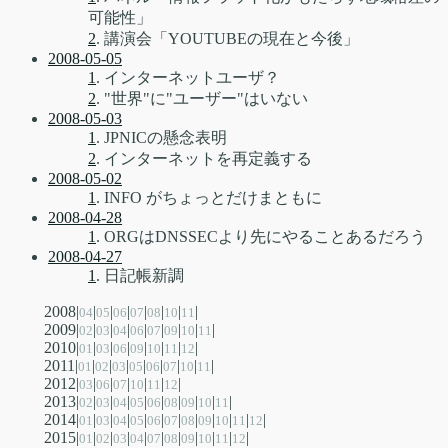
可能性」
2
. 講演会「YOUTUBEの現在と今後」
2008-05-05
1
. インターネットユーザ？
2
. "世界"に"ユーザー"はいない
2008-05-03
1
. JPNICの懸念表明
2
. インターネットを再定義する
2008-05-02
1
. INFO がちょっとだけまともに
2008-04-28
1
. ORGはDNSSECより先にやることあるだろう
2008-04-27
1
. 日記帳新調
2008|
|
|
|
|
|
|
|
04
05
06
07
08
10
11
2009|
|
|
|
|
|
|
|
|
02
03
04
06
07
09
10
11
2010|
|
|
|
|
|
|
|
01
03
06
09
10
11
12
2011|
|
|
|
|
|
|
|
|
01
02
03
05
06
07
10
11
2012|
|
|
|
|
|
|
03
06
07
10
11
12
2013|
|
|
|
|
|
|
|
|
|
02
03
04
05
06
08
09
10
11
2014|
|
|
|
|
|
|
|
|
|
|
|
01
03
04
05
06
07
08
09
10
11
12
2015|
|
|
|
|
|
|
|
|
|
|
01
02
03
04
07
08
09
10
11
12