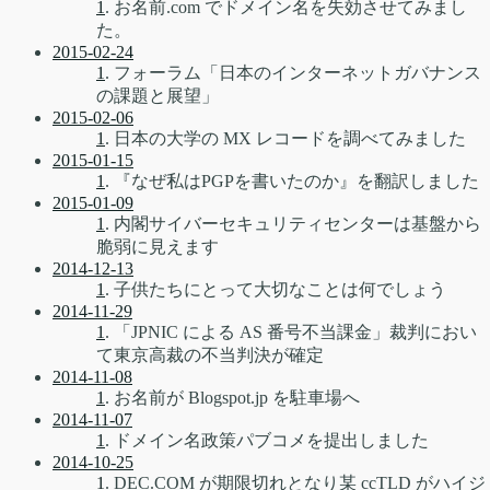
1
. お名前.com でドメイン名を失効させてみまし
た。
2015-02-24
1
. フォーラム「日本のインターネットガバナンス
の課題と展望」
2015-02-06
1
. 日本の大学の MX レコードを調べてみました
2015-01-15
1
. 『なぜ私はPGPを書いたのか』を翻訳しました
2015-01-09
1
. 内閣サイバーセキュリティセンターは基盤から
脆弱に見えます
2014-12-13
1
. 子供たちにとって大切なことは何でしょう
2014-11-29
1
. 「JPNIC による AS 番号不当課金」裁判におい
て東京高裁の不当判決が確定
2014-11-08
1
. お名前が Blogspot.jp を駐車場へ
2014-11-07
1
. ドメイン名政策パブコメを提出しました
2014-10-25
1
. DEC.COM が期限切れとなり某 ccTLD がハイジ