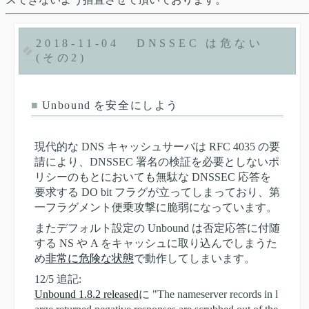
2018-11-04
DNSSEC は危ない
(その2)
■
Unbound を安全にしよう
現代的な DNS キャッシュサーバは RFC 4035 の要
請により、DNSSEC 署名の検証を必要としないポ
リシーのもとにおいても無駄な DNSSEC 応答を
要求する DO bit フラグが立ってしまっており、第
一フラグメント便乗攻撃に脆弱になっています。
またデフォルト設定の Unbound は否定応答に付随
する NS や A をキャッシュに取り込んでしまうた
め
非常に危険な状態
で動作してしまいます。
12/5 追記:
Unbound 1.8.2 released
に "The nameserver records in l