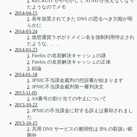
1
. RECRUIT がやらかして ATND が見えなくなっ
たようなのでメモ
2014-04-15
1
. 長年放置されてきた DNS の恐るべき欠陥が明
らかに
2014-03-24
1
. 仮想通貨ラボがドメイン名を強制利用停止され
たような、、、
2014-03-23
1
. Firefox の名前解決キャッシュの謎
2
. Firefox の名前解決キャッシュの正体
3
. 結論
2014-01-18
1
. JPNIC不当課金裁判の控訴審が始まります
2
. JPNIC不当課金裁判第一審判決文
2013-11-05
1
. AS番号の割り当ての中止について
2013-10-22
1
. JPNICの不当課金に対する訴えは棄却されまし
た
2013-10-15
1
. 共用 DNS サービスの脆弱性は IPA の取扱い範
囲外