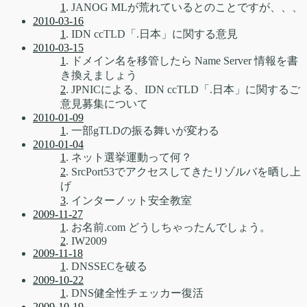
1
. JANOG MLが荒れているとのことですが、、、
2010-03-16
1
. IDN ccTLD「.日本」に関する意見
2010-03-15
1
. ドメイン名を移管したら Name Server 情報を書
き換えましょう
2
. JPNICによる、IDN ccTLD「.日本」に関するご
意見募集について
2010-01-09
1
. 一部gTLDの振る舞いが変わる
2010-01-04
1
. ネット選挙運動って何？
2
. SrcPort53でアクセスしてきたリゾルバを晒し上
げ
3
. インターノット安全教室
2009-11-27
1
. お名前.com どうしちゃったんでしょう。
2
. IW2009
2009-11-18
1
. DNSSECを破る
2009-10-22
1
. DNS健全性チェッカー復活
2009-10-19