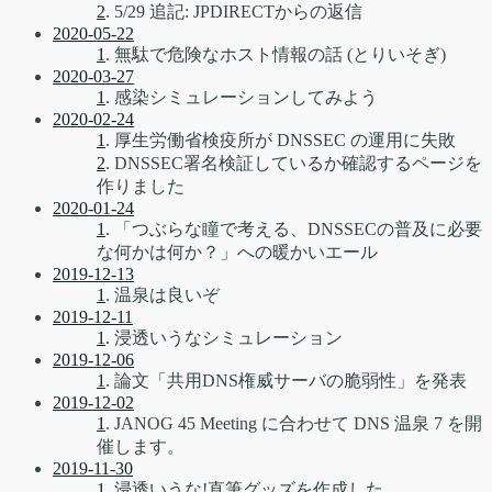
2
. 5/29 追記: JPDIRECTからの返信
2020-05-22
1
. 無駄で危険なホスト情報の話 (とりいそぎ)
2020-03-27
1
. 感染シミュレーションしてみよう
2020-02-24
1
. 厚生労働省検疫所が DNSSEC の運用に失敗
2
. DNSSEC署名検証しているか確認するページを
作りました
2020-01-24
1
. 「つぶらな瞳で考える、DNSSECの普及に必要
な何かは何か？」への暖かいエール
2019-12-13
1
. 温泉は良いぞ
2019-12-11
1
. 浸透いうなシミュレーション
2019-12-06
1
. 論文「共用DNS権威サーバの脆弱性」を発表
2019-12-02
1
. JANOG 45 Meeting に合わせて DNS 温泉 7 を開
催します。
2019-11-30
1
. 浸透いうな!直筆グッズを作成した。