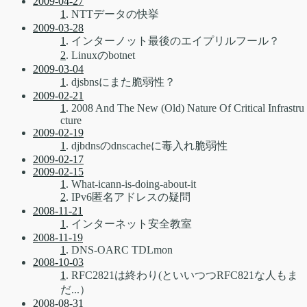
2009-04-27
1
. NTTデータの快挙
2009-03-28
1
. インターノット最後のエイプリルフール？
2
. Linuxのbotnet
2009-03-04
1
. djsbnsにまた脆弱性？
2009-02-21
1
. 2008 And The New (Old) Nature Of Critical Infrastru
cture
2009-02-19
1
. djbdnsのdnscacheに毒入れ脆弱性
2009-02-17
2009-02-15
1
. What-icann-is-doing-about-it
2
. IPv6匿名アドレスの疑問
2008-11-21
1
. インターネット安全教室
2008-11-19
1
. DNS-OARC TDLmon
2008-10-03
1
. RFC2821は終わり(といいつつRFC821な人もま
だ...）
2008-08-31