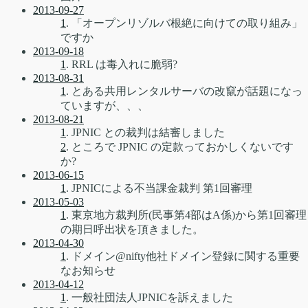
2013-09-27
1
. 「オープンリゾルバ根絶に向けての取り組み」
ですか
2013-09-18
1
. RRL は毒入れに脆弱?
2013-08-31
1
. とある共用レンタルサーバの改竄が話題になっ
ていますが、、、
2013-08-21
1
. JPNIC との裁判は結審しました
2
. ところで JPNIC の定款っておかしくないです
か?
2013-06-15
1
. JPNICによる不当課金裁判 第1回審理
2013-05-03
1
. 東京地方裁判所(民事第4部はA係)から第1回審理
の期日呼出状を頂きました。
2013-04-30
1
. ドメイン@nifty他社ドメイン登録に関する重要
なお知らせ
2013-04-12
1
. 一般社団法人JPNICを訴えました