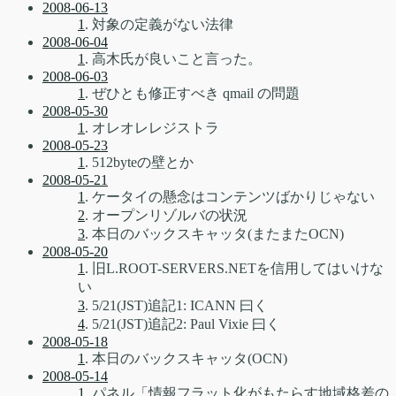
2008-06-13
1
. 対象の定義がない法律
2008-06-04
1
. 高木氏が良いこと言った。
2008-06-03
1
. ぜひとも修正すべき qmail の問題
2008-05-30
1
. オレオレレジストラ
2008-05-23
1
. 512byteの壁とか
2008-05-21
1
. ケータイの懸念はコンテンツばかりじゃない
2
. オープンリゾルバの状況
3
. 本日のバックスキャッタ(またまたOCN)
2008-05-20
1
. 旧L.ROOT-SERVERS.NETを信用してはいけな
い
3
. 5/21(JST)追記1: ICANN 曰く
4
. 5/21(JST)追記2: Paul Vixie 曰く
2008-05-18
1
. 本日のバックスキャッタ(OCN)
2008-05-14
1
. パネル「情報フラット化がもたらす地域格差の