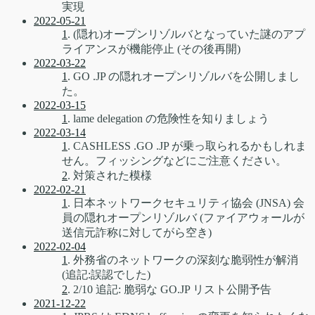
実現
2022-05-21
1
. (隠れ)オープンリゾルバとなっていた謎のアプ
ライアンスが機能停止 (その後再開)
2022-03-22
1
. GO .JP の隠れオープンリゾルバを公開しまし
た。
2022-03-15
1
. lame delegation の危険性を知りましょう
2022-03-14
1
. CASHLESS .GO .JP が乗っ取られるかもしれま
せん。フィッシングなどにご注意ください。
2
. 対策された模様
2022-02-21
1
. 日本ネットワークセキュリティ協会 (JNSA) 会
員の隠れオープンリゾルバ (ファイアウォールが
送信元詐称に対してがら空き)
2022-02-04
1
. 外務省のネットワークの深刻な脆弱性が解消
(追記:誤認でした)
2
. 2/10 追記: 脆弱な GO.JP リスト公開予告
2021-12-22