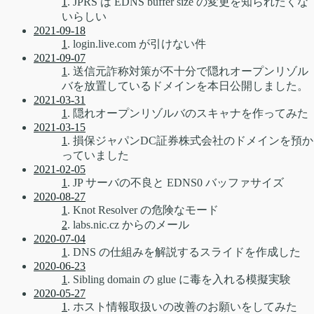
1
. JPRS は EDNS buffer size の変更を知られたくな
いらしい
2021-09-18
1
. login.live.com が引けない件
2021-09-07
1
. 送信元詐称対策が不十分で隠れオープンリゾル
バを放置しているドメインを本日公開しました。
2021-03-31
1
. 隠れオープンリゾルバのスキャナを作ってみた
2021-03-15
1
. 損保ジャパンDC証券株式会社のドメインを預か
っていました
2021-02-05
1
. JP サーバの不良と EDNS0 バッファサイズ
2020-08-27
1
. Knot Resolver の危険なモード
2
. labs.nic.cz からのメール
2020-07-04
1
. DNS の仕組みを解説するスライドを作成した
2020-06-23
1
. Sibling domain の glue に毒を入れる模擬実験
2020-05-27
1
. ホスト情報取扱いの改善のお願いをしてみた