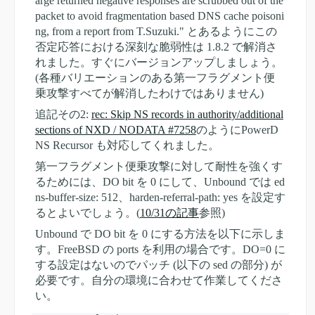
arge returned negative responses are scrubbed out of the
packet to avoid fragmentation based DNS cache poisoni
ng, from a report from T.Suzuki." とあるようにこの
否定応答における深刻な脆弱性は 1.8.2 で解消さ
れました。すぐにバージョンアップしましょう。
(各種バリエーションのある第一フラグメント便
乗攻撃すべてが解消したわけではありません)
追記その2:
rec: Skip NS records in authority/additional
sections of NXD / NODATA #7258
のようにPowerD
NS Recursor も対応してくれました。
第一フラグメント便乗攻撃に対して耐性を強くす
るためには、DO bit を 0 にして、Unbound では ed
ns-buffer-size: 512、harden-referral-path: yes を設定す
るとよいでしょう。(
10/31の記事
参照)
Unbound で DO bit を 0 にする方法を以下に示しま
す。FreeBSD の ports を利用の場合です。DO=0 に
する設定はないのでパッチ (以下の sed の部分) が
必要です。自分の環境に合わせて作業してくださ
い。