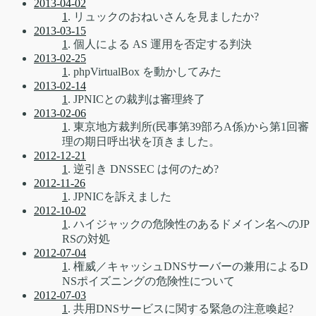
2013-04-02
1
. リュックのおねいさんを見ましたか?
2013-03-15
1
. 個人による AS 運用を否定する判決
2013-02-25
1
. phpVirtualBox を動かしてみた
2013-02-14
1
. JPNICとの裁判は審理終了
2013-02-06
1
. 東京地方裁判所(民事第39部ろA係)から第1回審
理の期日呼出状を頂きました。
2012-12-21
1
. 逆引き DNSSEC は何のため?
2012-11-26
1
. JPNICを訴えました
2012-10-02
1
. ハイジャックの危険性のあるドメイン名へのJP
RSの対処
2012-07-04
1
. 権威／キャッシュDNSサーバーの兼用によるD
NSポイズニングの危険性について
2012-07-03
1
. 共用DNSサービスに関する緊急の注意喚起?