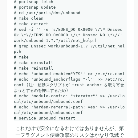
# portsnap fetch

# portsnap update

# cd /usr/ports/dns/unbound

# make clean

# make extract

# sed -i '' -e 's/EDNS_DO 0x8000 \/\* Dnssec 
Ok \*\//EDNS_DO 0x0000 \/\* Dnssec NO \*\//' 
work/unbound-1.?.?/util/net_help.h

# grep Dnssec work/unbound-1.?.?/util/net_hel
p.h

# make

# make deinstall

# make reinstall

# echo 'unbound_enable="YES"' >> /etc/rc.conf

# echo 'unbound_anchorflags="-l"' >> /etc/rc.
conf (注: 起動スクリプトが trust anchor を取り寄せ
ようとするのを抑止するため)

# echo 'module-config: "iterator"' >> /usr/lo
cal/etc/unbound/unbound.conf

# echo 'harden-referral-path: yes' >> /usr/lo
cal/etc/unbound/unbound.conf

これだけで安全になるわけではありませんが、第
一フラグメント便乗攻撃のリスクはかなり低減で