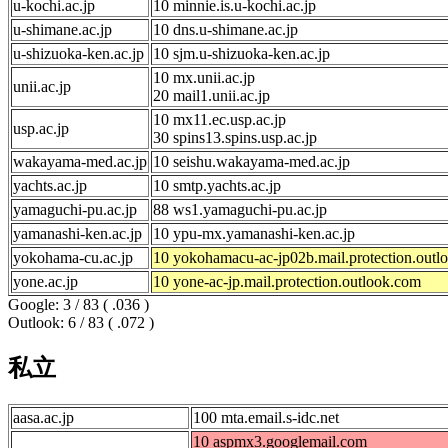
u-kochi.ac.jp
10 minnie.is.u-kochi.ac.jp
u-shimane.ac.jp
10 dns.u-shimane.ac.jp
u-shizuoka-ken.ac.jp
10 sjm.u-shizuoka-ken.ac.jp
10 mx.unii.ac.jp
unii.ac.jp
20 mail1.unii.ac.jp
10 mx11.ec.usp.ac.jp
usp.ac.jp
30 spins13.spins.usp.ac.jp
wakayama-med.ac.jp
10 seishu.wakayama-med.ac.jp
yachts.ac.jp
10 smtp.yachts.ac.jp
yamaguchi-pu.ac.jp
88 ws1.yamaguchi-pu.ac.jp
yamanashi-ken.ac.jp
10 ypu-mx.yamanashi-ken.ac.jp
yokohama-cu.ac.jp
10 yokohamacu-ac-jp02b.mail.protection.outl
yone.ac.jp
10 yone-ac-jp.mail.protection.outlook.com
Google: 3 / 83 ( .036 )
Outlook: 6 / 83 ( .072 )
私立
aasa.ac.jp
100 mta.email.s-idc.net
10 aspmx3.googlemail.com