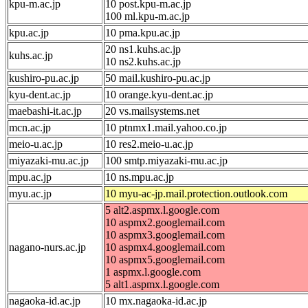
kpu-m.ac.jp
10 post.kpu-m.ac.jp
100 ml.kpu-m.ac.jp
kpu.ac.jp
10 pma.kpu.ac.jp
20 ns1.kuhs.ac.jp
kuhs.ac.jp
10 ns2.kuhs.ac.jp
kushiro-pu.ac.jp
50 mail.kushiro-pu.ac.jp
kyu-dent.ac.jp
10 orange.kyu-dent.ac.jp
maebashi-it.ac.jp
20 vs.mailsystems.net
mcn.ac.jp
10 ptnmx1.mail.yahoo.co.jp
meio-u.ac.jp
10 res2.meio-u.ac.jp
miyazaki-mu.ac.jp
100 smtp.miyazaki-mu.ac.jp
mpu.ac.jp
10 ns.mpu.ac.jp
myu.ac.jp
10 myu-ac-jp.mail.protection.outlook.com
5 alt2.aspmx.l.google.com
10 aspmx2.googlemail.com
10 aspmx3.googlemail.com
nagano-nurs.ac.jp
10 aspmx4.googlemail.com
10 aspmx5.googlemail.com
1 aspmx.l.google.com
5 alt1.aspmx.l.google.com
nagaoka-id.ac.jp
10 mx.nagaoka-id.ac.jp