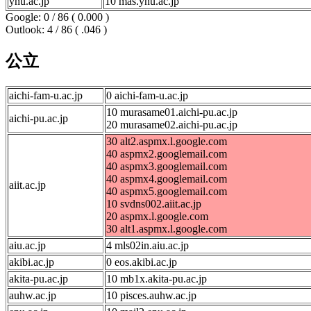
ynu.ac.jp
10 mas.ynu.ac.jp
Google: 0 / 86 ( 0.000 )
Outlook: 4 / 86 ( .046 )
公立
aichi-fam-u.ac.jp
0 aichi-fam-u.ac.jp
10 murasame01.aichi-pu.ac.jp
aichi-pu.ac.jp
20 murasame02.aichi-pu.ac.jp
30 alt2.aspmx.l.google.com
40 aspmx2.googlemail.com
40 aspmx3.googlemail.com
40 aspmx4.googlemail.com
aiit.ac.jp
40 aspmx5.googlemail.com
10 svdns002.aiit.ac.jp
20 aspmx.l.google.com
30 alt1.aspmx.l.google.com
aiu.ac.jp
4 mls02in.aiu.ac.jp
akibi.ac.jp
0 eos.akibi.ac.jp
akita-pu.ac.jp
10 mb1x.akita-pu.ac.jp
auhw.ac.jp
10 pisces.auhw.ac.jp