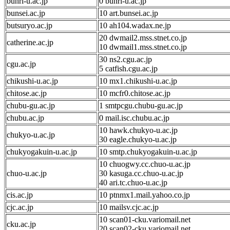
bunri-u.ac.jp
0 bunri-u.ac.jp
bunsei.ac.jp
10 art.bunsei.ac.jp
butsuryo.ac.jp
10 ah104.wadax.ne.jp
20 dwmail2.mss.stnet.co.jp
catherine.ac.jp
10 dwmail1.mss.stnet.co.jp
30 ns2.cgu.ac.jp
cgu.ac.jp
5 catfish.cgu.ac.jp
chikushi-u.ac.jp
10 mx1.chikushi-u.ac.jp
chitose.ac.jp
10 mcfr0.chitose.ac.jp
chubu-gu.ac.jp
1 smtpcgu.chubu-gu.ac.jp
chubu.ac.jp
0 mail.isc.chubu.ac.jp
10 hawk.chukyo-u.ac.jp
chukyo-u.ac.jp
30 eagle.chukyo-u.ac.jp
chukyogakuin-u.ac.jp
10 smtp.chukyogakuin-u.ac.jp
10 chuogwy.cc.chuo-u.ac.jp
chuo-u.ac.jp
30 kasuga.cc.chuo-u.ac.jp
40 ari.tc.chuo-u.ac.jp
cis.ac.jp
10 ptnmx1.mail.yahoo.co.jp
cjc.ac.jp
10 mailsv.cjc.ac.jp
10 scan01-cku.variomail.net
cku.ac.jp
20 scan02-cku.variomail.net