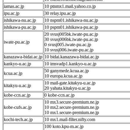
iamas.ac.jp
10 ptnmx1.mail.yahoo.co.jp
ipu.ac.jp
30 relay.ipu.ac.jp
ishikawa-nu.ac.jp
10 nspm01.ishikawa-nu.ac.jp
ishikawa-pu.ac.jp
10 pspm01.ishikawa-pu.ac.jp
20 svusj005bk.iwate-pu.ac.jp
30 svusj006bk.iwate-pu.ac.jp
iwate-pu.ac.jp
0 svusj005.iwate-pu.ac.jp
10 svusj006.iwate-pu.ac.jp
kanazawa-bidai.ac.jp
10 bidai.kanazawa-bidai.ac.jp
kankyo-u.ac.jp
10 imsvadp1.kankyo-u.ac.jp
50 ganymede.kcua.ac.jp
kcua.ac.jp
10 europa.kcua.ac.jp
10 mail-gate.kitakyu-u.ac.jp
kitakyu-u.ac.jp
20 yahata.kitakyu-u.ac.jp
kobe-ccn.ac.jp
0 kobe-ccn.ac.jp
10 mx3.secure-premium.ne.jp
kobe-cufs.ac.jp
10 mx2.secure-premium.ne.jp
10 mx1.secure-premium.ne.jp
kochi-tech.ac.jp
10 mx1.mail-filter.nifty.com
100 koto.kpu-m.ac.jp