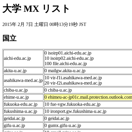
大学 MX リスト
2015年 2月 7日 土曜日 00時13分19秒 JST
国立
0 isoirp01.aichi-edu.ac.jp
aichi-edu.ac.jp
10 isoirp02.aichi-edu.ac.jp
100 file.aichi-edu.ac.jp
akita-u.ac.jp
0 mailgw.akita-u.ac.jp
10 vir-f1i.asahikawa-med.ac.jp
asahikawa-med.ac.jp
20 vir-f2i.asahikawa-med.ac.jp
chiba-u.ac.jp
0 chiba-u.ac.jp
ehime-u.ac.jp
0 ehimeu-ac-jp01c.mail.protection.outlook.co
fukuoka-edu.ac.jp
10 fue-vgw.fukuoka-edu.ac.jp
fukushima-u.ac.jp
10 ironport.gw.fukushima-u.ac.jp
geidai.ac.jp
0 geidai.ac.jp
gifu-u.ac.jp
0 gumx.gifu-u.ac.jp