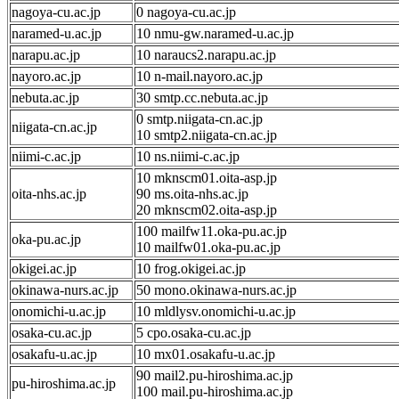
nagoya-cu.ac.jp
0 nagoya-cu.ac.jp
naramed-u.ac.jp
10 nmu-gw.naramed-u.ac.jp
narapu.ac.jp
10 naraucs2.narapu.ac.jp
nayoro.ac.jp
10 n-mail.nayoro.ac.jp
nebuta.ac.jp
30 smtp.cc.nebuta.ac.jp
0 smtp.niigata-cn.ac.jp
niigata-cn.ac.jp
10 smtp2.niigata-cn.ac.jp
niimi-c.ac.jp
10 ns.niimi-c.ac.jp
10 mknscm01.oita-asp.jp
oita-nhs.ac.jp
90 ms.oita-nhs.ac.jp
20 mknscm02.oita-asp.jp
100 mailfw11.oka-pu.ac.jp
oka-pu.ac.jp
10 mailfw01.oka-pu.ac.jp
okigei.ac.jp
10 frog.okigei.ac.jp
okinawa-nurs.ac.jp
50 mono.okinawa-nurs.ac.jp
onomichi-u.ac.jp
10 mldlysv.onomichi-u.ac.jp
osaka-cu.ac.jp
5 cpo.osaka-cu.ac.jp
osakafu-u.ac.jp
10 mx01.osakafu-u.ac.jp
90 mail2.pu-hiroshima.ac.jp
pu-hiroshima.ac.jp
100 mail.pu-hiroshima.ac.jp