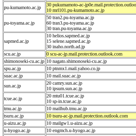
30 pukumamoto-ac-jp0e.mail.protection.outlo
pu-kumamoto.ac.jp
10 mrl101.pu-kumamoto.ac.jp
50 tran2.pu-toyama.ac.jp
pu-toyama.ac.jp
60 tran3.pu-toyama.ac.jp
30 tran.pu-toyama.ac.jp
10 helios.sapmed.ac.jp
sapmed.ac.jp
15 selene.sapmed.ac.jp
30 inaho.north.ad.jp
scu.ac.jp
0 scu-ac-jp.mail.protection.outlook.com
shimonoseki-cu.ac.jp
10 nagato.shimonoseki-cu.ac.jp
spu.ac.jp
10 ptnmx1.mail.yahoo.co.jp
suac.ac.jp
10 mail.suac.ac.jp
20 camry.sun.ac.jp
sun.ac.jp
10 ipsum.sun.ac.jp
20 mtu01.tcue.ac.jp
tcue.ac.jp
10 sp-in.tcue.ac.jp
tmu.ac.jp
10 mailhub.tmu.ac.jp
tsuru.ac.jp
10 tsuru-ac-jp.mail.protection.outlook.com
u-aizu.ac.jp
10 mailgw1.u-aizu.ac.jp
u-hyogo.ac.jp
10 engmch.u-hyogo.ac.jp