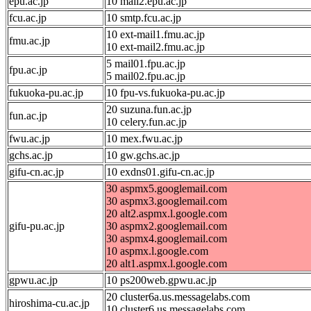
epu.ac.jp
10 mail2.epu.ac.jp
fcu.ac.jp
10 smtp.fcu.ac.jp
10 ext-mail1.fmu.ac.jp
fmu.ac.jp
10 ext-mail2.fmu.ac.jp
5 mail01.fpu.ac.jp
fpu.ac.jp
5 mail02.fpu.ac.jp
fukuoka-pu.ac.jp
10 fpu-vs.fukuoka-pu.ac.jp
20 suzuna.fun.ac.jp
fun.ac.jp
10 celery.fun.ac.jp
fwu.ac.jp
10 mex.fwu.ac.jp
gchs.ac.jp
10 gw.gchs.ac.jp
gifu-cn.ac.jp
10 exdns01.gifu-cn.ac.jp
30 aspmx5.googlemail.com
30 aspmx3.googlemail.com
20 alt2.aspmx.l.google.com
gifu-pu.ac.jp
30 aspmx2.googlemail.com
30 aspmx4.googlemail.com
10 aspmx.l.google.com
20 alt1.aspmx.l.google.com
gpwu.ac.jp
10 ps200web.gpwu.ac.jp
20 cluster6a.us.messagelabs.com
hiroshima-cu.ac.jp
10 cluster6.us.messagelabs.com