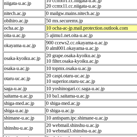
10 ccmx01.cc.niigata-u.ac.jp
niigata-u.ac.jp
20 ccmx11.cc.niigata-u.ac.jp
nitech.ac.jp
0 mailgw.mains.nitech.ac.jp
obihiro.ac.jp
50 mx.securemx.jp
ocha.ac.jp
10 ocha-ac-jp.mail.protection.outlook.com
oita-u.ac.jp
5 ajimu1.net.oita-u.ac.jp
900 ccews2.cc.okayama-u.ac.jp
okayama-u.ac.jp
0 alml001.okayama-u.ac.jp
20 grape.osaka-kyoiku.ac.jp
osaka-kyoiku.ac.jp
10 filter.osaka-kyoiku.ac.jp
osaka-u.ac.jp
10 topmx.osaka-u.ac.jp
20 caspi.otaru-uc.ac.jp
otaru-uc.ac.jp
10 superior.otaru-uc.ac.jp
saga-u.ac.jp
10 yoshinogari.cc.saga-u.ac.jp
saitama-u.ac.jp
10 ba1.saitama-u.ac.jp
shiga-med.ac.jp
0 shiga-med.ac.jp
shiga-u.ac.jp
0 shiga-u.ac.jp
shimane-u.ac.jp
10 antispam.ipc.shimane-u.ac.jp
20 webmail.shinshu-u.ac.jp
shinshu-u.ac.jp
10 webmail3.shinshu-u.ac.jp